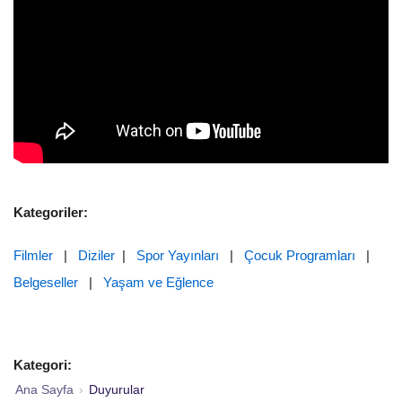
Kategoriler:
Filmler
|
Diziler
|
Spor Yayınları
|
Çocuk Programları
|
Belgeseller
|
Yaşam ve Eğlence
Kategori:
Ana Sayfa
›
Duyurular