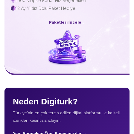
1000 Mbps’e Kadar Hız Seçenekleri
12 Ay Yıldız Dolu Paket Hediye
Paketleri İncele
→
Neden Digiturk?
Türkiye'nin en çok tercih edilen dijital platformu ile kaliteli
içerikleri kesintisiz izleyin.
Yeni Abonelere Özel Kampanyalar →