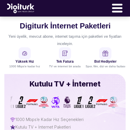
Digiturk İnternet Paketleri
Yeni üyelik, mevcut abone, internet taşıma için paketleri ve fiyatları
inceleyin.
Yüksek Hız
Tek Fatura
Bol Hediyeler
1000 Mbps'e kadar hız
TV ve internet bir arada
Spor, film, dizi ve daha fazlası
Kutulu TV + İnternet
1000 Mbps’e Kadar Hız Seçenekleri
Kutulu TV + İnternet Paketleri