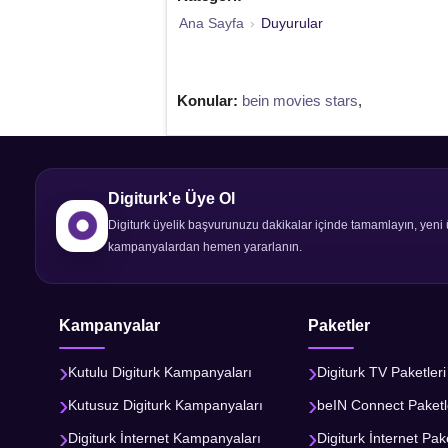
Ana Sayfa
›
Duyurular
Konular:
bein movies stars
,
Digiturk'e Üye Ol
Digiturk üyelik başvurunuzu dakikalar içinde tamamlayın, yeni 
kampanyalardan hemen yararlanın.
Kampanyalar
Paketler
Kutulu Digiturk Kampanyaları
Digiturk TV Paketleri
Kutusuz Digiturk Kampanyaları
beIN Connect Paketl
Digiturk İnternet Kampanyaları
Digiturk İnternet Pake