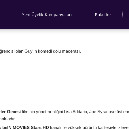
Yeni Üyelik Kampanyaları
Paketler
öğrencisi olan Guy'ın komedi dolu macerası.
ler Gecesi
filminin yönetmenliğini Lisa Addario, Joe Syracuse üstle
aktadır.
lu
beIN MOVIES Stars HD
kanalı ile yüksek görüntü kalitesiyle izleyeb