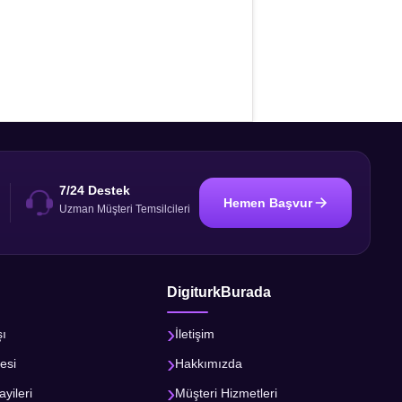
7/24 Destek
Hemen Başvur
i
Uzman Müşteri Temsilcileri
DigiturkBurada
şı
İletişim
esi
Hakkımızda
ayileri
Müşteri Hizmetleri