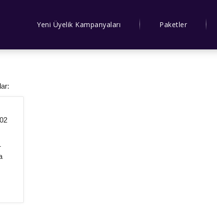
Yeni Üyelik Kampanyaları
Paketler
lar:
002
1
a