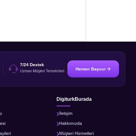
7/24 Destek
Hemen Başvur
i
Uzman Müşteri Temsilcileri
DigiturkBurada
şı
İletişim
esi
Hakkımızda
ayileri
Müşteri Hizmetleri