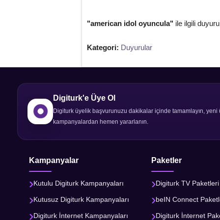
"american idol oyuncula"
ile ilgili duyur
Kategori:
Duyurular
Digiturk'e Üye Ol
Digiturk üyelik başvurunuzu dakikalar içinde tamamlayın, yeni 
kampanyalardan hemen yararlanın.
Kampanyalar
Paketler
Kutulu Digiturk Kampanyaları
Digiturk TV Paketleri
Kutusuz Digiturk Kampanyaları
beIN Connect Paketl
Digiturk İnternet Kampanyaları
Digiturk İnternet Pake