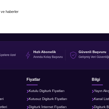
u ve haberler
Hızlı Abonelik
Güvenli Başvuru
üyelere özel
Anında Kolay Başvuru
Gelişmiş Veri Güvenliğ
Fiyatlar
Bilgi
Kutulu Digiturk Fiyatları
Yayın Akı
eri
Kutusuz Digiturk Fiyatları
Kanal List
tleri
Digiturk İnternet Fiyatları
Digiturk B