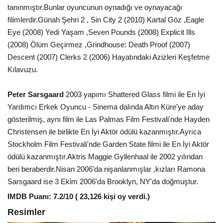
tanınmıştır.Bunlar oyuncunun oynadığı ve oynayacağı
filimlerdir.Günah Şehri 2 , Sin City 2 (2010) Kartal Göz ,Eagle
Eye (2008) Yedi Yaşam ,Seven Pounds (2008) Explicit Ills
(2008) Ölüm Geçirmez ,Grindhouse: Death Proof (2007)
Descent (2007) Clerks 2 (2006) Hayatındaki Azizleri Keşfetme
Kılavuzu.
Peter Sarsgaard
2003 yapımı Shattered Glass filmi ile En İyi
Yardımcı Erkek Oyuncu - Sinema dalında Altın Küre'ye aday
gösterilmiş, aynı film ile Las Palmas Film Festivali'nde Hayden
Christensen ile birlikte En İyi Aktör ödülü kazanmıştır.Ayrıca
Stockholm Film Festivali'nde Garden State filmi ile En İyi Aktör
ödülü kazanmıştır.Aktris Maggie Gyllenhaal ile 2002 yılından
beri beraberdir.Nisan 2006'da nişanlanmışlar ,kızları Ramona
Sarsgaard ise 3 Ekim 2006'da Brooklyn, NY'da doğmuştur.
IMDB Puanı: 7.2/10 ( 23,126 kişi oy verdi.)
Resimler