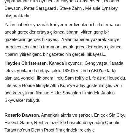
yapmaktadır.Film oyuncuları Hayden Christensen , Rosario
Dawson , Peter Sarsgaard , Steve Zahn , Melanie Lynskey
oluşmaktadır.
Yalan haberler yazarak kariyer merdivenlerini hızla tırmanan
ancak gerçekler ortaya çıkınca itibarını yitiren genç bir
gazetecinin gerçek hikayesi...Yalan haberler yazarak kariyer
merdivenlerini hızla tırmanan ancak gerçekler ortaya çıkınca
itibarını yitiren genç bir gazetecinin gerçek hikayesi...
Hayden Christensen
, Kanada'lı oyuncu. Genç yaşta Kanada
televizyonlarında ortaya çıktı. 1990'lı yıllarda ABD'de farklı
alanlara yöneldi. İlk önemli rolü Sam rolüyle Life as a House'du.
Life as a House filmiyle Altın Küre'ye aday gösterilmiştir. Onu
üne kavuşturan film ise Yıldız Savaşları filmindeki Anakin
Skywalker rolüydü.
Rosario Dawson
, Amerikalı aktris ve şarkıcı. En çok Sin City,
He Got Game, Rent ve özellikle başrolünü oynadığı Quentin
Tarantino'nun Death Proof filmlerindeki roleriyle