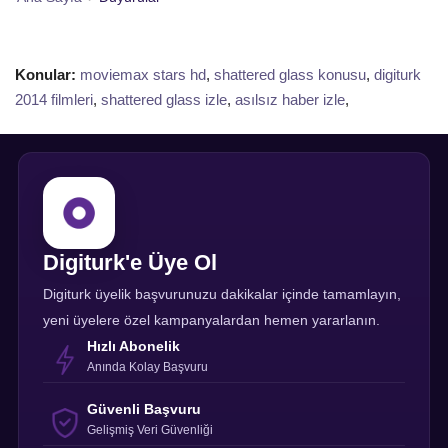
Konular:
moviemax stars hd
,
shattered glass konusu
,
digiturk
2014 filmleri
,
shattered glass izle
,
asılsız haber izle
,
Digiturk'e Üye Ol
Digiturk üyelik başvurunuzu dakikalar içinde tamamlayın,
yeni üyelere özel kampanyalardan hemen yararlanın.
Hızlı Abonelik
Anında Kolay Başvuru
Güvenli Başvuru
Gelişmiş Veri Güvenliği