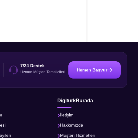
7/24 Destek
Hemen Başvur
i
Uzman Müşteri Temsilcileri
DigiturkBurada
şı
İletişim
esi
Hakkımızda
ayileri
Müşteri Hizmetleri