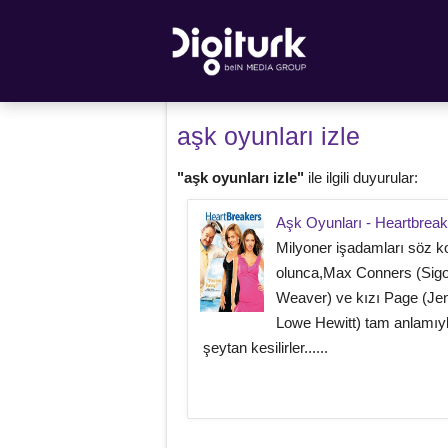
aşk oyunları izle
"aşk oyunları izle"
ile ilgili duyurular:
Aşk Oyunları - Heartbrea
Milyoner işadamları söz 
olunca,Max Conners (Sig
Weaver) ve kızı Page (Jen
Lowe Hewitt) tam anlamıyl
şeytan kesilirler......