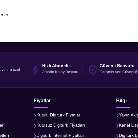
erler
Hızlı Abonelik
Güvenli Başvuru
üyelere özel
Anında Kolay Başvuru
Gelişmiş Veri Güvenliğ
Fiyatlar
Bilgi
Kutulu Digiturk Fiyatları
Yayın Akı
eri
Kutusuz Digiturk Fiyatları
Kanal List
tleri
Digiturk İnternet Fiyatları
Digiturk B