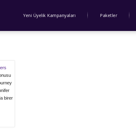
Yeni Üyelik Kampanyaları
Paketler
kers
konusu
ourney
nifer
a birer