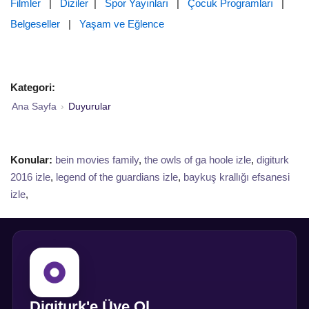
Filmler
|
Diziler
|
Spor Yayınları
|
Çocuk Programları
|
Belgeseller
|
Yaşam ve Eğlence
Kategori:
Ana Sayfa
›
Duyurular
Konular:
bein movies family
,
the owls of ga hoole izle
,
digiturk
2016 izle
,
legend of the guardians izle
,
baykuş krallığı efsanesi
izle
,
Digiturk'e Üye Ol