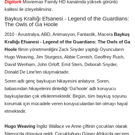
Digiturk
Moviemax Family HD kanalında yüksek görüntü
kalitesi ile izleyebilirsiniz.
Baykuş Krallığı Efsanesi - Legend of the Guardians:
The Owls of Ga Hoole
2010 - Avustralya, ABD, Animasyon, Fantastik, Macera
Baykuş
Krallığı Efsanesi - Legend of the Guardians: The Owls of Ga
Hoole
filmin yönetmenliğini Zack Snyder yaptığı Oyuncuların
Hugo Weaving, Jim Sturgess, Abbie Cornish, Geoffrey Rush,
David Wenham, John Orloff, Emil Stern, Deborah Snyder,
Donald De Line'ten oluşmaktadır.
Soren adlı genç baykuşun hikayesini anlatıyor. Soren,
babasından hikayelerini dinlediği 'Ga'hoole' adlı koruyucu
baykuşlardan çok etkilenmektedir. Birgün, tüm baykuş soyunu
korumak için mücadele veren koruyuculardan biri olmayı hayal
etmektedir.
Hugo Weaving
İngiliz Wallace ve Anne çiftinin çocukları olarak
Nijerya'da dünyaya geldi. Çocukluğunu Güney Afrika'da geçiren