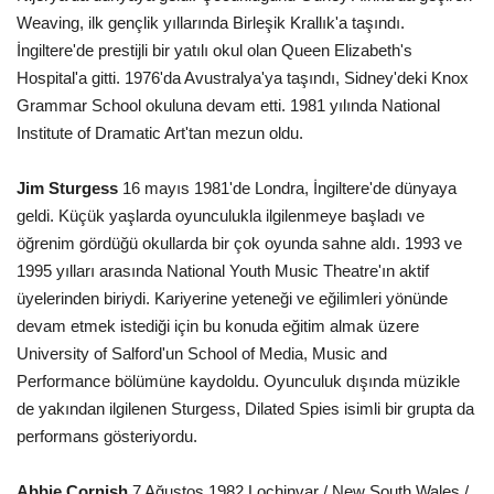
Weaving, ilk gençlik yıllarında Birleşik Krallık'a taşındı.
İngiltere'de prestijli bir yatılı okul olan Queen Elizabeth's
Hospital'a gitti. 1976'da Avustralya'ya taşındı, Sidney'deki Knox
Grammar School okuluna devam etti. 1981 yılında National
Institute of Dramatic Art'tan mezun oldu.
Jim Sturgess
16 mayıs 1981'de Londra, İngiltere'de dünyaya
geldi. Küçük yaşlarda oyunculukla ilgilenmeye başladı ve
öğrenim gördüğü okullarda bir çok oyunda sahne aldı. 1993 ve
1995 yılları arasında National Youth Music Theatre'ın aktif
üyelerinden biriydi. Kariyerine yeteneği ve eğilimleri yönünde
devam etmek istediği için bu konuda eğitim almak üzere
University of Salford'un School of Media, Music and
Performance bölümüne kaydoldu. Oyunculuk dışında müzikle
de yakından ilgilenen Sturgess, Dilated Spies isimli bir grupta da
performans gösteriyordu.
Abbie Cornish
7 Ağustos 1982 Lochinvar / New South Wales /