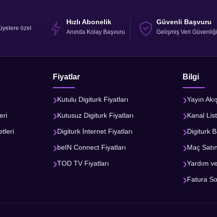
Hızlı Abonelik
Güvenli Başvuru
üyelere özel
Anında Kolay Başvuru
Gelişmiş Veri Güvenliğ
Fiyatlar
Bilgi
Kutulu Digiturk Fiyatları
Yayın Akı
eri
Kutusuz Digiturk Fiyatları
Kanal List
tleri
Digiturk İnternet Fiyatları
Digiturk B
beIN Connect Fiyatları
Maç Satı
TOD TV Fiyatları
Yardım v
Fatura S