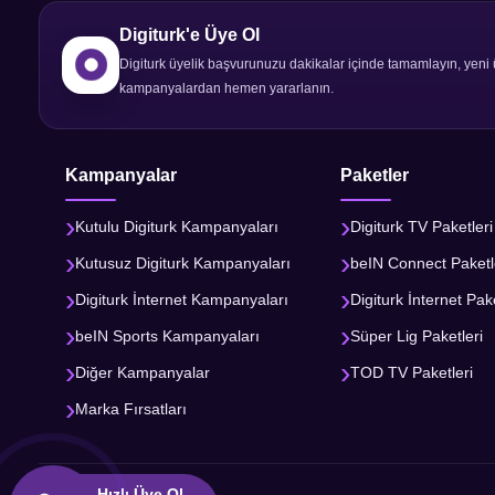
Digiturk'e Üye Ol
Digiturk üyelik başvurunuzu dakikalar içinde tamamlayın, yeni 
kampanyalardan hemen yararlanın.
Kampanyalar
Paketler
Kutulu Digiturk Kampanyaları
Digiturk TV Paketleri
Kutusuz Digiturk Kampanyaları
beIN Connect Paketl
Digiturk İnternet Kampanyaları
Digiturk İnternet Pake
beIN Sports Kampanyaları
Süper Lig Paketleri
Diğer Kampanyalar
TOD TV Paketleri
Marka Fırsatları
Hızlı Üye Ol