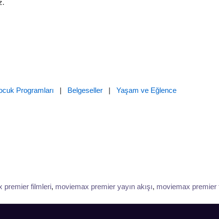
z.
ocuk Programları
|
Belgeseller
|
Yaşam ve Eğlence
premier filmleri
,
moviemax premier yayın akışı
,
moviemax premier f