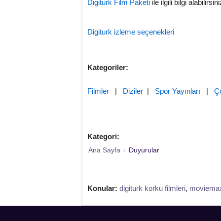
Digiturk Film Paketi
ile ilgili bilgi alabilirsini
Digiturk izleme seçenekleri
Kategoriler:
Filmler
|
Diziler
|
Spor Yayınları
|
Ç
Kategori:
Ana Sayfa
›
Duyurular
Konular:
digiturk korku filmleri
,
moviemax 