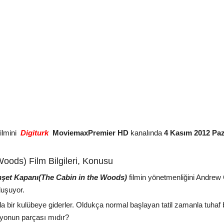
ilmini
Digiturk
MoviemaxPremier HD
kanalında
4 Kasım 2012 Paz
oods) Film Bilgileri, Konusu
şet Kapanı(The Cabin in the Woods)
filmin yönetmenliğini Andrew 
luşuyor.
da bir kulübeye giderler. Oldukça normal başlayan tatil zamanla tuhaf bi
ryonun parçası mıdır?