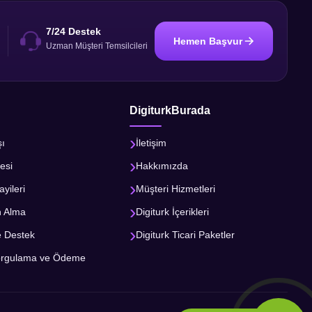
7/24 Destek
Hemen Başvur
i
Uzman Müşteri Temsilcileri
DigiturkBurada
şı
İletişim
esi
Hakkımızda
ayileri
Müşteri Hizmetleri
n Alma
Digiturk İçerikleri
e Destek
Digiturk Ticari Paketler
orgulama ve Ödeme