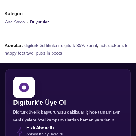
Kategori:
Ana Sayfa
›
Duyurular
Konular:
digiturk 3d filmleri
,
digiturk 399. kanal
,
nutcracker izle
,
happy feet two
,
puss in boots
,
Digiturk'e Üye Ol
Digiturk üyelik başvurunuzu dakikalar içinde tamamlayın,
yeni üyelere özel kampanyalardan hemen yararlanın.
Hızlı Abonelik
Anında Kolay Başvuru