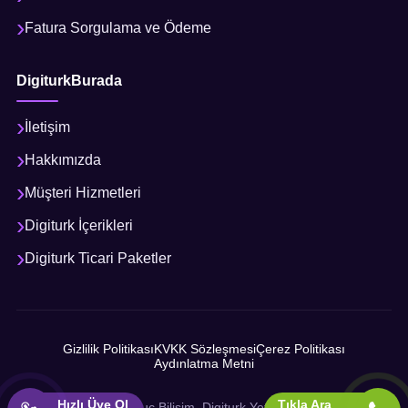
Fatura Sorgulama ve Ödeme
DigiturkBurada
İletişim
Hakkımızda
Müşteri Hizmetleri
Digiturk İçerikleri
Digiturk Ticari Paketler
Gizlilik Politikası
KVKK Sözleşmesi
Çerez Politikası
Aydınlatma Metni
Hızlı Üye Ol
Tıkla Ara
© 2026 Sonuç Bilişim, Digiturk Yetkili İş Ortağı