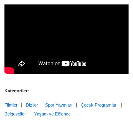
Kategoriler:
Filmler
|
Diziler
|
Spor Yayınları
|
Çocuk Programları
|
Belgeseller
|
Yaşam ve Eğlence