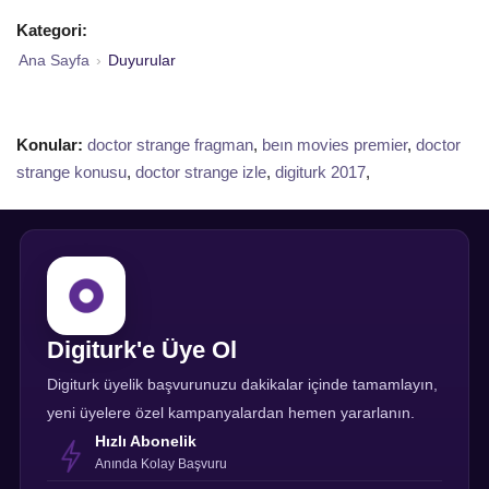
Kategori:
Ana Sayfa
›
Duyurular
Konular:
doctor strange fragman
,
beın movies premier
,
doctor
strange konusu
,
doctor strange izle
,
digiturk 2017
,
Digiturk'e Üye Ol
Digiturk üyelik başvurunuzu dakikalar içinde tamamlayın,
yeni üyelere özel kampanyalardan hemen yararlanın.
Hızlı Abonelik
Anında Kolay Başvuru