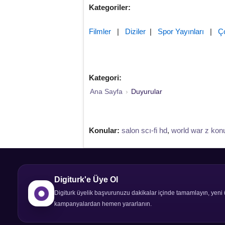
Kategoriler:
Filmler
|
Diziler
|
Spor Yayınları
|
Ç
Kategori:
Ana Sayfa
›
Duyurular
Konular:
salon scı-fi hd
,
world war z kon
Digiturk'e Üye Ol
Digiturk üyelik başvurunuzu dakikalar içinde tamamlayın, yeni 
kampanyalardan hemen yararlanın.