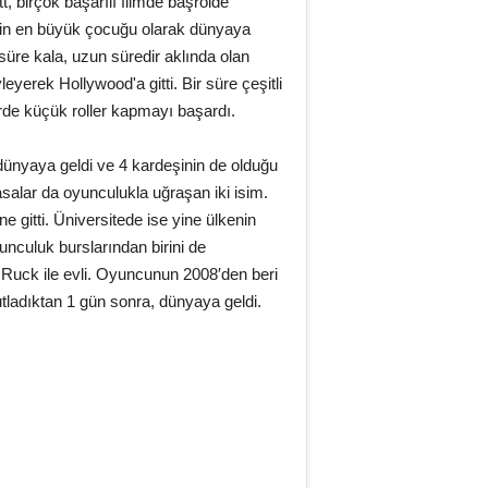
tt, birçok başarılı filmde başrolde
lenin en büyük çocuğu olarak dünyaya
süre kala, uzun süredir aklında olan
yerek Hollywood'a gitti. Bir süre çeşitli
erde küçük roller kapmayı başardı.
 dünyaya geldi ve 4 kardeşinin de olduğu
salar da oyunculukla uğraşan iki isim.
ne gitti. Üniversitede ise yine ülkenin
unculuk burslarından birini de
n Ruck ile evli. Oyuncunun 2008′den beri
kutladıktan 1 gün sonra, dünyaya geldi.