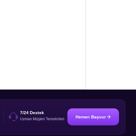
7/24 Destek
Hemen Başvur
i
Uzman Müşteri Temsilcileri