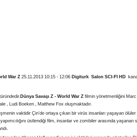
orld War Z
25.11.2013 10:15 - 12:06
Digiturk
Salon SCI-FI HD
kanal
üründedir.
Dünya Savaşı Z - World War Z
filmin yönetmenliğini Mar
Dale , Ludi Boeken , Matthew Fox oluşmaktadır.
enin vaktidir Çin'de ortaya çıkan bir virüs insanları yaşayan ölüler h
yapımcılığını üstlendiği film, insanlar ve zombiler arasında yaşanan sı
ndı.