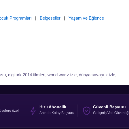
ocuk Programları
|
Belgeseller
|
Yaşam ve Eğlence
usu
,
digiturk 2014 filmleri
,
world war z izle
,
dünya savaşı z izle
,
Hızlı Abonelik
Güvenli Başvuru
üyelere özel
Anında Kolay Başvuru
Gelişmiş Veri Güvenliğ