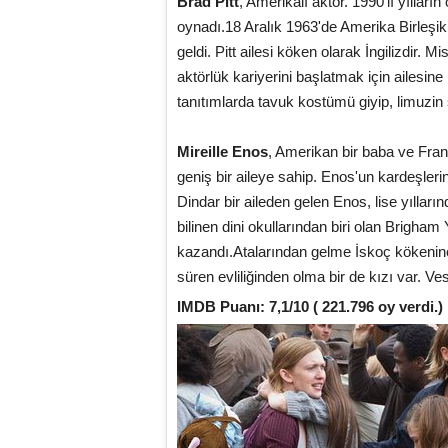
Brad Pitt
, Amerikalı aktör. 1990'lı yılları
oynadı.18 Aralık 1963'de Amerika Birleşik
geldi. Pitt ailesi köken olarak İngilizdir
aktörlük kariyerini başlatmak için ailesin
tanıtımlarda tavuk kostümü giyip, limuzin 
Mireille Enos
, Amerikan bir baba ve Fran
geniş bir aileye sahip. Enos'un kardeşler
Dindar bir aileden gelen Enos, lise yılların
bilinen dini okullarından biri olan Brigha
kazandı.Atalarından gelme İskoç kökenine 
süren evliliğinden olma bir de kızı var. V
IMDB Puanı: 7,1/10 ( 221.796 oy verdi.)