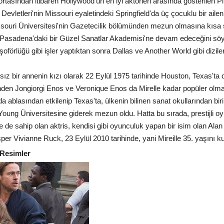
n ortasından itibaren Hollywood'un en iyi aktörleri arasında gösterilen Pi
 Devletleri'nin Missouri eyaletindeki Springfield'da üç çocuklu bir ai
. Missouri Üniversitesi'nin Gazetecilik bölümünden mezun olmasına kısa 
e Pasadena'daki bir Güzel Sanatlar Akademisi'ne devam edeceğini söyle
şoförlüğü gibi işler yaptıktan sonra Dallas ve Another World gibi dizil
sız bir annenin kızı olarak 22 Eylül 1975 tarihinde Houston, Texas'ta
inden Jongiorgi Enos ve Veronique Enos da Mirelle kadar popüler olma
da ablasından etkilenip Texas'ta, ülkenin bilinen sanat okullarından biri
m Young Üniversitesine giderek mezun oldu. Hatta bu sırada, prestijli oy
de sahip olan aktris, kendisi gibi oyunculuk yapan bir isim olan Ala
esper Vivianne Ruck, 23 Eylül 2010 tarihinde, yani Mireille 35. yaşını 
Resimler