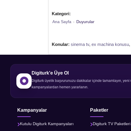
Kategori:
Ana Sayfa
›
Duyurular
Konular:
sinema tv
,
ex machina konusu
Digiturk'e Üye Ol
Digiturk üyelik başvurunuzu dakikalar içinde tamamlayın, yeni 
kampanyalardan hemen yararlanın.
Kampanyalar
Paketler
Kutulu Digiturk Kampanyaları
Digiturk TV Paketleri