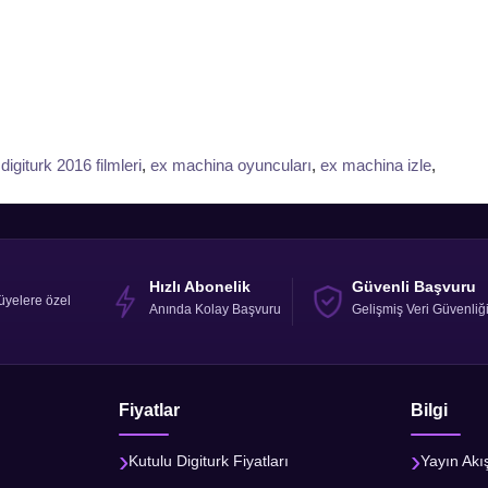
,
digiturk 2016 filmleri
,
ex machina oyuncuları
,
ex machina izle
,
Hızlı Abonelik
Güvenli Başvuru
üyelere özel
Anında Kolay Başvuru
Gelişmiş Veri Güvenliğ
Fiyatlar
Bilgi
Kutulu Digiturk Fiyatları
Yayın Akı