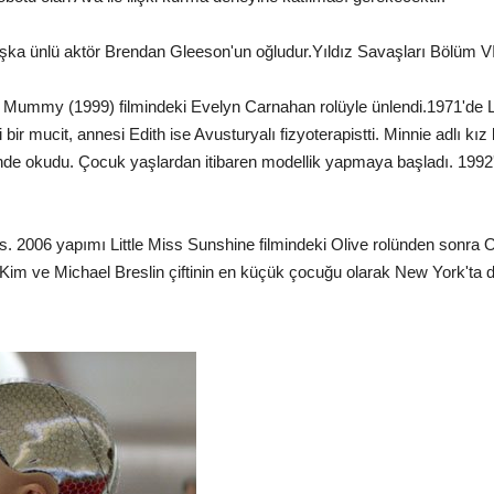
r başka ünlü aktör Brendan Gleeson'un oğludur.Yıldız Savaşları Bölüm 
 The Mummy (1999) filmindeki Evelyn Carnahan rolüyle ünlendi.1971'de
r mucit, annesi Edith ise Avusturyalı fizyoterapistti. Minnie adlı kız
nde okudu. Çocuk yaşlardan itibaren modellik yapmaya başladı. 1992'd
ris. 2006 yapımı Little Miss Sunshine filmindeki Olive rolünden sonr
 Kim ve Michael Breslin çiftinin en küçük çocuğu olarak New York'ta