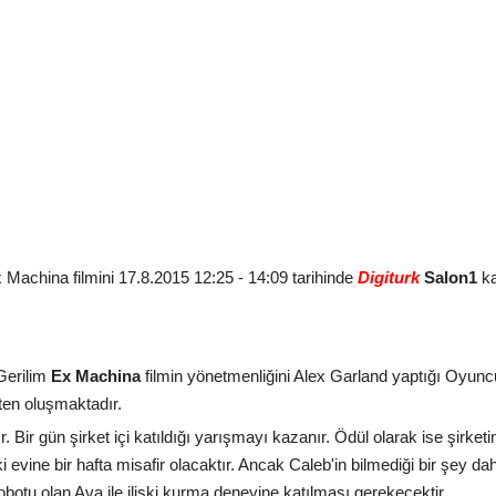
china filmini 17.8.2015 12:25 - 14:09 tarihinde
Digiturk
Salon1
ka
Gerilim
Ex Machina
filmin yönetmenliğini Alex Garland yaptığı Oyunc
ten oluşmaktadır.
ır. Bir gün şirket içi katıldığı yarışmayı kazanır. Ödül olarak ise şirke
ine bir hafta misafir olacaktır. Ancak Caleb'in bilmediği bir şey daha
otu olan Ava ile ilişki kurma deneyine katılması gerekecektir.