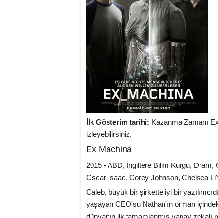
İlk Gösterim tarihi:
Kazanma Zamanı Ex Ma
izleyebilirsiniz.
Ex Machina
2015 - ABD, İngiltere Bilim Kurgu, Dram, 
Oscar Isaac, Corey Johnson, Chelsea Li'
Caleb, büyük bir şirkette iyi bir yazılımcıd
yaşayan CEO'su Nathan'ın orman içindeki ev
dünyanın ilk tamamlanmış yapay zekalı rob