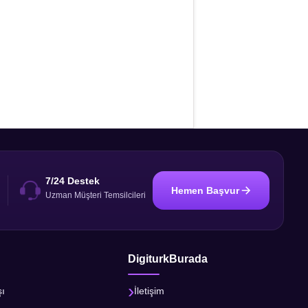
7/24 Destek
Hemen Başvur
i
Uzman Müşteri Temsilcileri
DigiturkBurada
şı
İletişim