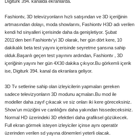
Digiturk 394. kanalda ekranlarda.
Fashiontv, 3D televizyonların hızlı satışından ve 3D içeriğinin
artmasından dolayı, moda showlarını, Fashiontv H3D adı verilen
kendi hd sinyalleri içerisinde daha da genişletiyor. Şubat
2011'den beri Fashiontv'yi 3D olarak, her gün dört kere, 10
dakikalık beta test yayını içerisinde seyretme şansına sahip
olduk.Başarılı geçen test yayınını ardından, Fashiontv , 3D
içeriğinin yayını her gün 4X30 dakika çıkıyor.Bu görkemli içerik
ise, Digiturk 394. kanal da ekranlara geliyor.
3D Tv setlerine sahip olan izleyicilerin yapmaları gereken
sadece televizyonların 3D modunu açmaları.Bu mod ile
modeller daha zayıf çıkacak ve siz onları iki kere göreceksiniz.
Show'un müziğini ve canlılığını daha yakından hissedeceksiniz.
Normal HD üzerindeki 3D efektleri daha grafiksel gözükecek.
Full ekran görmek isteyen izleyiciler içinse aynı operatör
üzerinden verilen sd yayına dönemleri yeterli olacak.