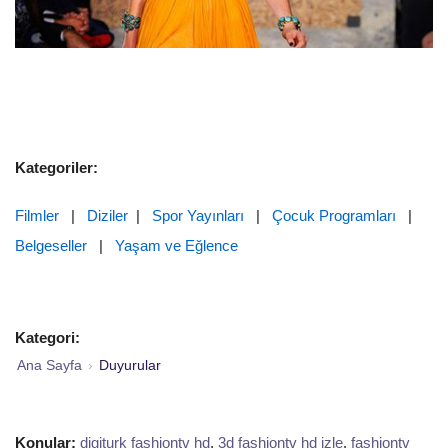
Kategoriler:
Filmler
|
Diziler
|
Spor Yayınları
|
Çocuk Programları
|
Belgeseller
|
Yaşam ve Eğlence
Kategori:
Ana Sayfa
›
Duyurular
Konular:
digiturk fashiontv hd
,
3d fashiontv hd izle
,
fashiontv