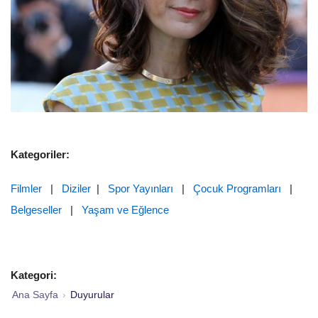
Kategoriler:
Filmler
|
Diziler
|
Spor Yayınları
|
Çocuk Programları
|
Belgeseller
|
Yaşam ve Eğlence
Kategori:
Ana Sayfa
›
Duyurular