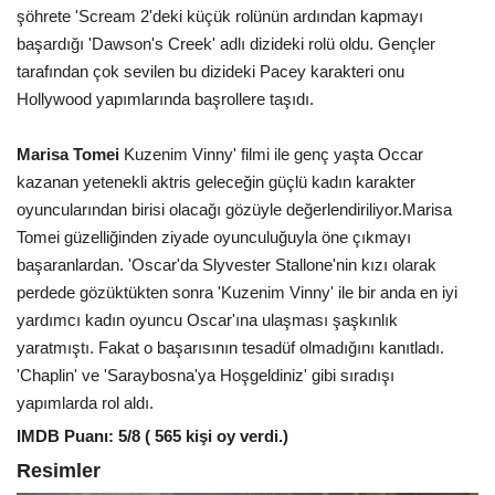
şöhrete 'Scream 2'deki küçük rolünün ardından kapmayı
başardığı 'Dawson's Creek' adlı dizideki rolü oldu. Gençler
tarafından çok sevilen bu dizideki Pacey karakteri onu
Hollywood yapımlarında başrollere taşıdı.
Marisa Tomei
Kuzenim Vinny' filmi ile genç yaşta Occar
kazanan yetenekli aktris geleceğin güçlü kadın karakter
oyuncularından birisi olacağı gözüyle değerlendiriliyor.Marisa
Tomei güzelliğinden ziyade oyunculuğuyla öne çıkmayı
başaranlardan. 'Oscar'da Slyvester Stallone'nin kızı olarak
perdede gözüktükten sonra 'Kuzenim Vinny' ile bir anda en iyi
yardımcı kadın oyuncu Oscar'ına ulaşması şaşkınlık
yaratmıştı. Fakat o başarısının tesadüf olmadığını kanıtladı.
'Chaplin' ve 'Saraybosna'ya Hoşgeldiniz' gibi sıradışı
yapımlarda rol aldı.
IMDB Puanı: 5/8 ( 565 kişi oy verdi.)
Resimler