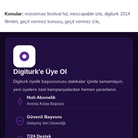
Konular:
moviemax festival hd
,
inescapable izle
,
digiturk 2014
filmleri
,
geçit vermez konusu
,
geçit vermez izle
,
Digiturk'e Üye Ol
Digiturk üyelik başvurunuzu dakikalar içinde tamamlayın,
yeni üyelere özel kampanyalardan hemen yararlanın.
Hızlı Abonelik
Anında Kolay Başvuru
Güvenli Başvuru
Gelişmiş Veri Güvenliği
7/24 Destek