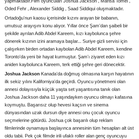
yapmaktadır.Film oyuncuları Joshua Jackson , Marisa Tomei ,
Oded Fehr , Alexander Siddig , Saad Siddiqui oluşmaktadır.
Ortadoğu'nun kaosu içerisinde kızını arayan bir babanın,
umutsuz arayışını konu alıyor. Yıllar önce Şam'dan şaibeli bir
şekilde ayrılan Adib Abdel Kareem, kızı kaybolunca şehre
dönerek kızının izini aramaya başlar... Suriye gizli servisi için
çalışırken birden ortadan kaybolan Adib Abdel Kareem, kendine
Toronto'da yeni bir hayat kurmuştur. Şam'ı ziyaret eden kızı
aniden kaybolunca Kareem, terk ettiği şehre geri dönecektir.
Joshua Jackson
Kanada'da doğmuş olmasına karşın hayatının
ilk sekiz yılını Kaliforniya'da geçirdi. Oyuncu yönetmeni olan
annesi dolayısıyla küçük yaşta set yaşantısına tanık olan
Joshua Jackson daha 11 yaşındayken oyuncu olmayı kafasına
koymuştu. Başarısız olup hevesi kaçsın ve sinema
dünyasından uzak dursun diye annesi onu çocuk oyuncu
seçmelerine götürdü. Joshua çok başarılı olup reklam
filmlerinde oynamaya başlayınca annesinin tüm hesapları alt üst
oldu tabii. Pek çok filmde irili ufaklı roller alan genç oyuncuyu