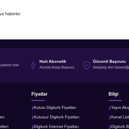
u ve haberler
Hızlı Abonelik
Güvenli Başvuru
üyelere özel
Anında Kolay Başvuru
Gelişmiş Veri Güvenliğ
Fiyatlar
Bilgi
Kutulu Digiturk Fiyatları
Yayın Akı
eri
Kutusuz Digiturk Fiyatları
Kanal List
tleri
Digiturk İnternet Fiyatları
Digiturk B