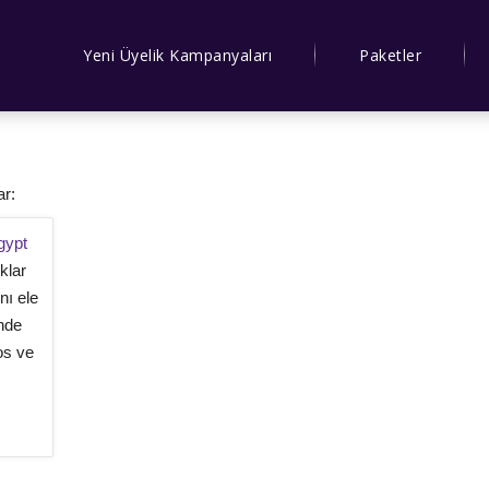
Yeni Üyelik Kampanyaları
Paketler
ar:
gypt
klar
nı ele
inde
os ve