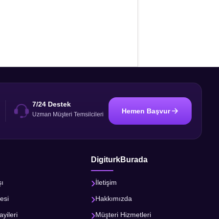
7/24 Destek
Hemen Başvur
i
Uzman Müşteri Temsilcileri
DigiturkBurada
şı
İletişim
esi
Hakkımızda
ayileri
Müşteri Hizmetleri