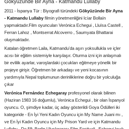
Gökyüzünde Bir Ayna - Katmandu Lullaby
2011 - İspanya Tür : Biyografi türündeki
Gökyüzünde Bir Ayna
- Katmandu Lullaby
filmin yönetmenliğini Icíar Bollaín
yapmaktadır.Film oyuncuları Verónica Echegui , Lluïsa Castell ,
Ferran Lahoz , Montserrat Alcoverro , Saumyata Bhattarai
oluşmaktadır.
Katalan öğretmen Laila, Katmandu'da aşırı yoksullukla ve içler
acısı bir eğitim sistemiyle karşılaşır. Oturma izni için anlaşmalı
bir evlilik ayarlar, varoşlardaki çocukları eğitmeye yönelik bir
projeye girişir. Öğretmen bir arkadaşı ve yeni kocasının
yardımıyla Nepal toplumunun derinliklerine doğru bir yolculuğa
çıkar
Verónica Fernández Echegaray
profesyonel olarak bilinen
(Haziran 1983 16 doğumlu), Verónica Echegui , bir olan İspanyol
oyuncu. O, şimdiye kadar, üç aday gösterildi Goya Ödülleri iki
kategoride - En İyi Yeni Kadın Oyuncu için My Name Juani mı ,
ve En İyi Kadın Oyuncu için My Prison Yard ve için Katmandu
Lullaby . De 59. Berlin Uluslararası Film Festivali , Echegui layık