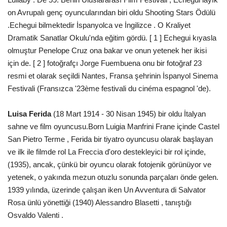
on Avrupalı ​​genç oyuncularından biri oldu Shooting Stars Ödülü
.Echegui bilmektedir İspanyolca ve İngilizce . O Kraliyet
Dramatik Sanatlar Okulu'nda eğitim gördü. [ 1 ] Echegui kıyasla
olmuştur Penelope Cruz ona bakar ve onun yetenek her ikisi
için de. [ 2 ] fotoğrafçı Jorge Fuembuena onu bir fotoğraf 23
resmi et olarak seçildi Nantes, Fransa şehrinin İspanyol Sinema
Festivali (Fransızca '23ème festivali du cinéma espagnol 'de).
Luisa Ferida
(18 Mart 1914 - 30 Nisan 1945) bir oldu İtalyan
sahne ve film oyuncusu.Born Luigia Manfrini Frane içinde Castel
San Pietro Terme , Ferida bir tiyatro oyuncusu olarak başlayan
ve ilk ile filmde rol La Freccia d'oro destekleyici bir rol içinde,
(1935), ancak, çünkü bir oyuncu olarak fotojenik görünüyor ve
yetenek, o yakında mezun otuzlu sonunda parçaları önde gelen.
1939 yılında, üzerinde çalışan iken Un Avventura di Salvator
Rosa ünlü yönettiği (1940) Alessandro Blasetti , tanıştığı
Osvaldo Valenti .