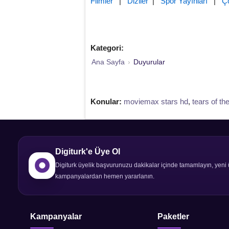
Filmler
|
Diziler
|
Spor Yayınları
|
Ç
Kategori:
Ana Sayfa
›
Duyurular
Konular:
moviemax stars hd
,
tears of th
Digiturk'e Üye Ol
Digiturk üyelik başvurunuzu dakikalar içinde tamamlayın, yeni 
kampanyalardan hemen yararlanın.
Kampanyalar
Paketler