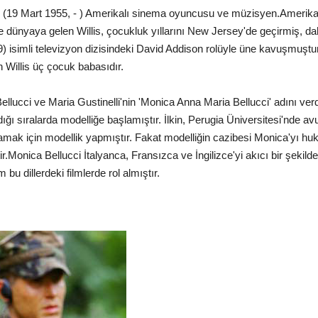
is) (19 Mart 1955, - ) Amerikalı sinema oyuncusu ve müzisyen.Amerika
e dünyaya gelen Willis, çocukluk yıllarını New Jersey'de geçirmiş, d
89) isimli televizyon dizisindeki David Addison rolüyle üne kavuşmuştu
Willis üç çocuk babasıdır.
ellucci ve Maria Gustinelli'nin 'Monica Anna Maria Bellucci' adını verdi
ğı sıralarda modelliğe başlamıştır. İlkin, Perugia Üniversitesi'nde avu
lamak için modellik yapmıştır. Fakat modelliğin cazibesi Monica'yı hu
Monica Bellucci İtalyanca, Fransızca ve İngilizce'yi akıcı bir şekilde
bu dillerdeki filmlerde rol almıştır.