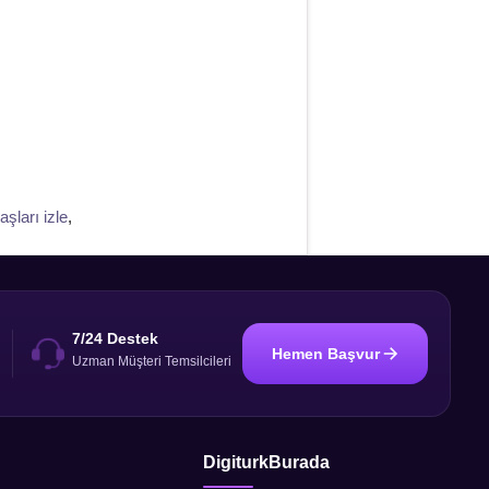
şları izle
,
7/24 Destek
Hemen Başvur
i
Uzman Müşteri Temsilcileri
DigiturkBurada