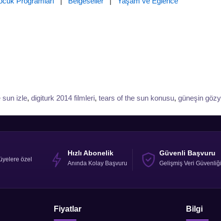
ocuk Programları
|
Belgeseller
|
Yaşam ve Eğlence
e sun izle
,
digiturk 2014 filmleri
,
tears of the sun konusu
,
güneşin gözya
Hızlı Abonelik
Güvenli Başvuru
üyelere özel
Anında Kolay Başvuru
Gelişmiş Veri Güvenliğ
Fiyatlar
Bilgi