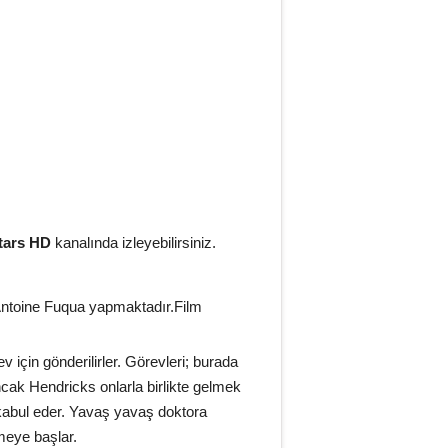
tars HD
kanalında izleyebilirsiniz.
 Antoine Fuqua yapmaktadır.Film
için gönderilirler. Görevleri; burada
cak Hendricks onlarla birlikte gelmek
ı kabul eder. Yavaş yavaş doktora
meye başlar.