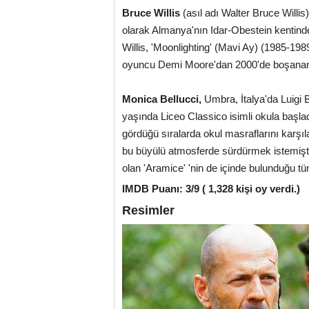
Bruce Willis
(asıl adı Walter Bruce Will
olarak Almanya'nın Idar-Obestein kentind
Willis, 'Moonlighting' (Mavi Ay) (1985-19
oyuncu Demi Moore'dan 2000'de boşanan 
Monica Bellucci,
Umbra, İtalya'da Luigi B
yaşında Liceo Classico isimli okula başladı
gördüğü sıralarda okul masraflarını karşı
bu büyülü atmosferde sürdürmek istemiştir.
olan 'Aramice' 'nin de içinde bulunduğu tüm 
IMDB Puanı: 3/9 ( 1,328 kişi oy verdi.)
Resimler