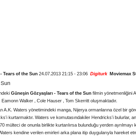
 - Tears of the Sun
24.07.2013 21:15 - 23:06
Digiturk
Moviemax S
e Sun
ndeki
Güneşin Gözyaşları - Tears of the Sun
filmin yönetmenliğini
 , Eamonn Walker , Cole Hauser , Tom Skerritt oluşmaktadır.
 A.K. Waters yönetimindeki manga, Nijerya ormanlarına özel bir görev 
'i kurtarmaktır. Waters ve komutasındakiler Hendricks'i bulurlar, an
n 70 mülteci de onunla birlikte kurtarılırsa bulunduğu yerden ayrılmay
ters kendine verilen emirleri arka plana itip duygularıyla hareket et