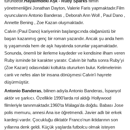
türündedir.
Hayalimdeki Aşk - Ruby Sparks
filmin
yönetmenliğini Jonathan Dayton, Valerie Faris yapmaktadır.Film
oyuncularını Antonio Banderas , Deborah Ann Woll , Paul Dano ,
Annette Bening , Zoe Kazan oluşmaktadır.
Calvin (Paul Dano) kariyerinin başlangıcında olağanüstü bir
başarı kazanmış genç bir roman yazarıdır. Ancak şu anda hem
iş yaşamında hem de aşk hayatında sorunlar yaşamaktadır.
Sonunda, önemli bir ilerleme kaydeder ve kendisine ilham veren
Ruby isminde bir karakter yaratır. Calvin bir hafta sonra Ruby'yi
(Zoe Kazan) odasındaki koltukta otururken bulur. Kelimelerinin
canlı ve nefes alan bir insana dönüşmesi Calvin'i hayrete
düşürmüştür.
Antonio Banderas
, bilinen adıyla Antonio Banderas, İspanyol
aktör ve şarkıcı. Özellikle 1990'larda rol aldığı Hollywood
filmleriyle tanınmaktadır.1960'ta Málaga'da doğdu. Babası Jose
polis memuru, annesi Ana ise öğretmendi. Javier adlı bir erkek
kardeşi vardır. Çocukluğu diktatör Franco'nun iktidarının son
yıllarına denk geldi. Küçük yaşlarda futbolcu olmak isteyen