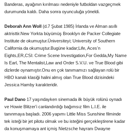
Banderas, ayağının kırılması nedeniyle futboldan vazgeçmek
durumunda kaldı. Daha sonra oyunculuğa yöneldi.
Deborah Ann Woll
(d.7 Şubat 1985) İrlanda ve Alman asıllı
aktristtir.New Yorkta büyümüş Brooklyn de Packer Collegiate
Institute de okumuştur.Üniversiteyi; University of Southern
California da okumuştur.Bugüne kadar;Life, Aces'n
Eights,ER,CSI: Crime Scene Investigation,For Gedda,My Name
Is Earl, The Mentalist,Law and Order S.V.U. ve True Blood gibi
dizlerde oynamıştır.Onu en çok tanımamızı sağlayan rolü bir
HBO kanalı klasiği halini almış olan True Blood dizisindeki
Jessica Hamby karakteridir.
Paul Dano
17 yaşındayken sinemada ilk büyük rolünü oynadı
ve Howie Blitzer'i canlandırdığı bağımsız film L.I.E. ile
tanınmaya başladı. 2006 yapımı Little Miss Sunshine filminde
tek isteği bir jet pilotu olmak ve bu isteğini gerçekleştirene kadar
da konuşmamaya ant içmiş Nietzsche hayranı Dwayne