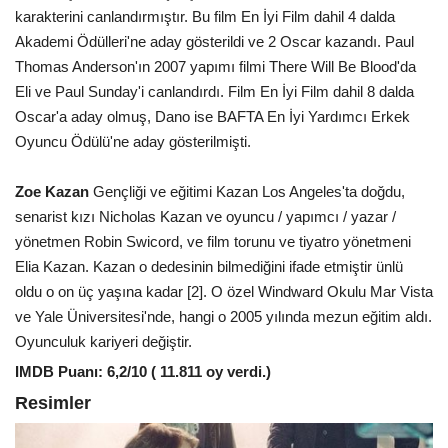
karakterini canlandırmıştır. Bu film En İyi Film dahil 4 dalda
Akademi Ödülleri'ne aday gösterildi ve 2 Oscar kazandı. Paul
Thomas Anderson'ın 2007 yapımı filmi There Will Be Blood'da
Eli ve Paul Sunday'i canlandırdı. Film En İyi Film dahil 8 dalda
Oscar'a aday olmuş, Dano ise BAFTA En İyi Yardımcı Erkek
Oyuncu Ödülü'ne aday gösterilmişti.
Zoe Kazan
Gençliği ve eğitimi Kazan Los Angeles'ta doğdu,
senarist kızı Nicholas Kazan ve oyuncu / yapımcı / yazar /
yönetmen Robin Swicord, ve film torunu ve tiyatro yönetmeni
Elia Kazan. Kazan o dedesinin bilmediğini ifade etmiştir ünlü
oldu o on üç yaşına kadar [2]. O özel Windward Okulu Mar Vista
ve Yale Üniversitesi'nde, hangi o 2005 yılında mezun eğitim aldı.
Oyunculuk kariyeri değiştir.
IMDB Puanı: 6,2/10 ( ‎11.811 oy verdi.)
Resimler