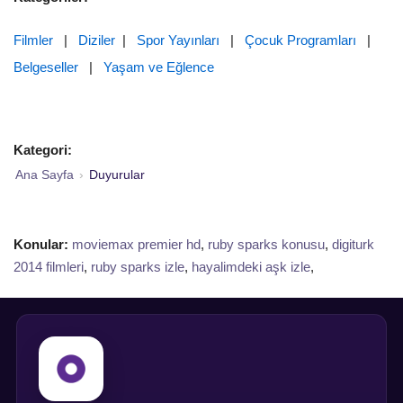
Filmler
|
Diziler
|
Spor Yayınları
|
Çocuk Programları
|
Belgeseller
|
Yaşam ve Eğlence
Kategori:
Ana Sayfa
›
Duyurular
Konular:
moviemax premier hd
,
ruby sparks konusu
,
digiturk
2014 filmleri
,
ruby sparks izle
,
hayalimdeki aşk izle
,