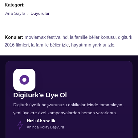
Kategori:
Ana Sayfa
›
Duyurular
Konular:
moviemax festival hd
,
la famille bélier konusu
,
digiturk
2016 filmleri
,
la famille bélier izle
,
hayatımın şarkısı izle
,
Digiturk'e Üye Ol
Digiturk üyelik başvurunuzu dakikalar içinde tamamlayın,
yeni üyelere özel kampanyalardan hemen yararlanın.
Hızlı Abonelik
Anında Kolay Başvuru