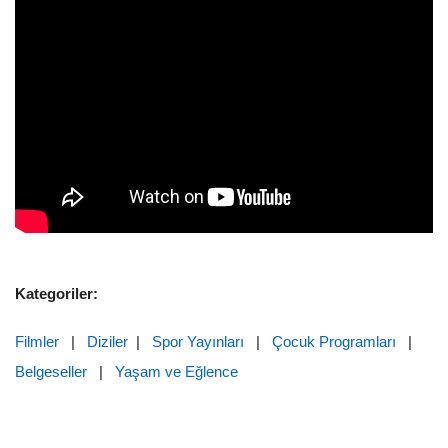
Kategoriler:
Filmler
|
Diziler
|
Spor Yayınları
|
Çocuk Programları
|
Belgeseller
|
Yaşam ve Eğlence