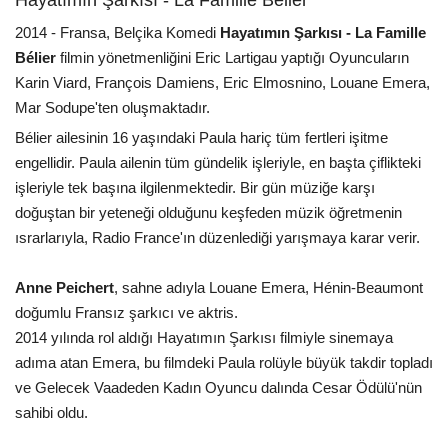
2014 - Fransa, Belçika Komedi
Hayatımın Şarkısı - La Famille
Bélier
filmin yönetmenliğini Eric Lartigau yaptığı Oyuncuların
Karin Viard, François Damiens, Eric Elmosnino, Louane Emera,
Mar Sodupe'ten oluşmaktadır.
Bélier ailesinin 16 yaşındaki Paula hariç tüm fertleri işitme
engellidir. Paula ailenin tüm gündelik işleriyle, en başta çiflikteki
işleriyle tek başına ilgilenmektedir. Bir gün müziğe karşı
doğuştan bir yeteneği olduğunu keşfeden müzik öğretmenin
ısrarlarıyla, Radio France'ın düzenlediği yarışmaya karar verir.
Anne Peichert
, sahne adıyla Louane Emera, Hénin-Beaumont
doğumlu Fransız şarkıcı ve aktris.
2014 yılında rol aldığı Hayatımın Şarkısı filmiyle sinemaya
adıma atan Emera, bu filmdeki Paula rolüyle büyük takdir topladı
ve Gelecek Vaadeden Kadın Oyuncu dalında Cesar Ödülü'nün
sahibi oldu.