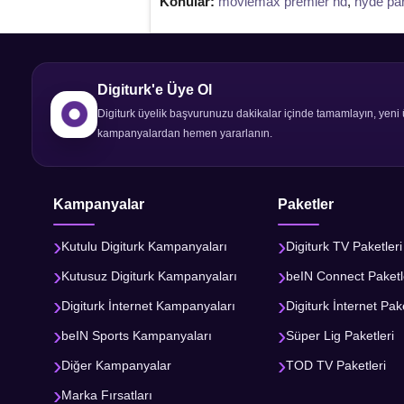
Konular:
moviemax premier hd
,
hyde par
Digiturk'e Üye Ol
Digiturk üyelik başvurunuzu dakikalar içinde tamamlayın, yeni 
kampanyalardan hemen yararlanın.
Kampanyalar
Paketler
Kutulu Digiturk Kampanyaları
Digiturk TV Paketleri
Kutusuz Digiturk Kampanyaları
beIN Connect Paketl
Digiturk İnternet Kampanyaları
Digiturk İnternet Pake
beIN Sports Kampanyaları
Süper Lig Paketleri
Diğer Kampanyalar
TOD TV Paketleri
Marka Fırsatları