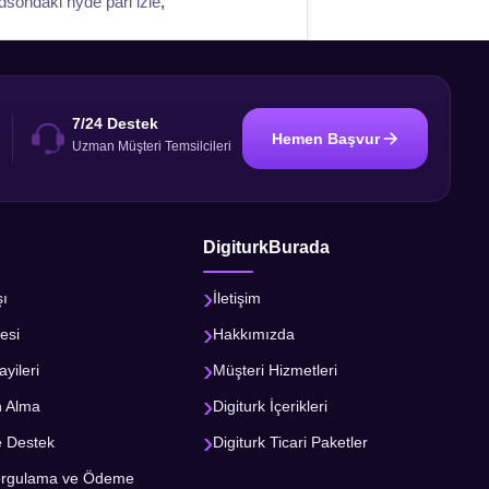
dsondaki hyde parl izle
,
7/24 Destek
Hemen Başvur
i
Uzman Müşteri Temsilcileri
DigiturkBurada
şı
İletişim
esi
Hakkımızda
ayileri
Müşteri Hizmetleri
n Alma
Digiturk İçerikleri
e Destek
Digiturk Ticari Paketler
orgulama ve Ödeme