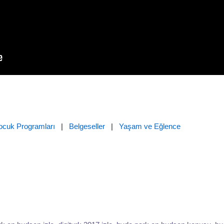
ocuk Programları
|
Belgeseller
|
Yaşam ve Eğlence