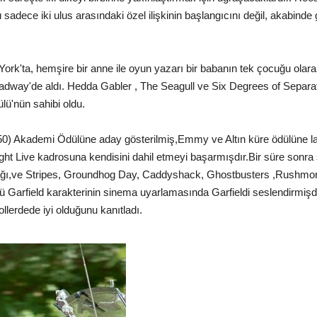
sadece iki ulus arasındaki özel ilişkinin başlangıcını değil, akabinde 
rk'ta, hemşire bir anne ile oyun yazarı bir babanın tek çocuğu olara
dway'de aldı. Hedda Gabler , The Seagull ve Six Degrees of Separat
lü'nün sahibi oldu.
50) Akademi Ödülüne aday gösterilmiş,Emmy ve Altın küre ödülüne 
ght Live kadrosuna kendisini dahil etmeyi başarmışdır.Bir süre sonra
dığı,ve Stripes, Groundhog Day, Caddyshack, Ghostbusters ,Rushmore g
 Garfield karakterinin sinema uyarlamasında Garfieldi seslendirmişdir
ollerdede iyi olduğunu kanıtladı.