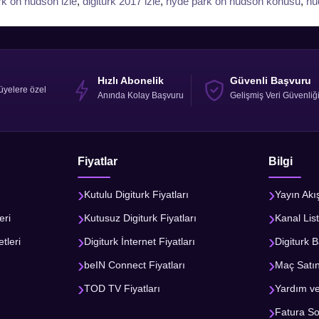
k on hudson izle
,
digiturk 2017 izle
,
hyde park on hudson konusu
,
hu
Hızlı Abonelik
Güvenli Başvuru
üyelere özel
Anında Kolay Başvuru
Gelişmiş Veri Güvenliğ
Fiyatlar
Bilgi
Kutulu Digiturk Fiyatları
Yayın Akı
eri
Kutusuz Digiturk Fiyatları
Kanal List
tleri
Digiturk İnternet Fiyatları
Digiturk B
beIN Connect Fiyatları
Maç Satı
TOD TV Fiyatları
Yardım v
Fatura S