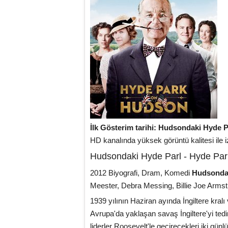
İlk Gösterim tarihi: Hudsondaki Hyde 
HD kanalında yüksek görüntü kalitesi ile iz
Hudsondaki Hyde Parl - Hyde Pa
2012 Biyografi, Dram, Komedi
Hudsondak
Meester, Debra Messing, Billie Joe Arms
1939 yılının Haziran ayında İngiltere kralı
Avrupa'da yaklaşan savaş İngiltere'yi te
liderler Roosevelt'le geçirecekleri iki gün