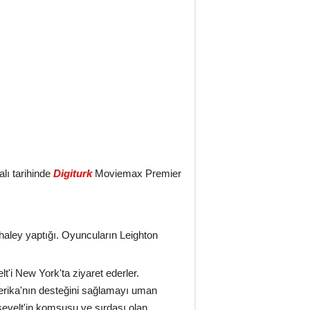
lı tarihinde
Digiturk
Moviemax Premier
haley yaptığı. Oyuncuların Leighton
t'i New York'ta ziyaret ederler.
erika'nın desteğini sağlamayı uman
oosevelt'in komşusu ve sırdaşı olan