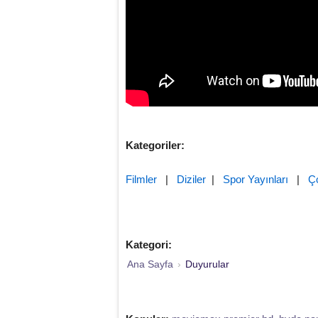
Kategoriler:
Filmler
|
Diziler
|
Spor Yayınları
|
Ç
Kategori:
Ana Sayfa
›
Duyurular