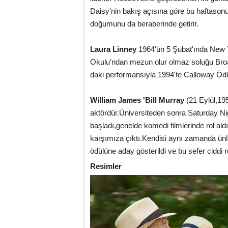
Daisy'nin bakış açısına göre bu haftasonu 
doğumunu da beraberinde getirir.
Laura Linney
1964'ün 5 Şubat'ında New Yo
Okulu'ndan mezun olur olmaz soluğu Broa
daki performansıyla 1994'te Calloway Ödü
William James 'Bill Murray
(21 Eylül,19
aktördür.Üniversiteden sonra Saturday Ni
başladı,genelde komedi filmlerinde rol al
karşımıza çıktı.Kendisi aynı zamanda ünlü
ödülüne aday gösterildi ve bu sefer ciddi r
Resimler