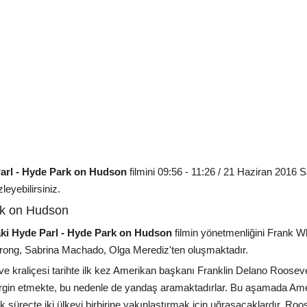
Parl - Hyde Park on Hudson
filmini 09:56 - 11:26 / 21 Haziran 2016 Sa
leyebilirsiniz.
rk on Hudson
i Hyde Parl - Hyde Park on Hudson
filmin yönetmenliğini Frank W
trong, Sabrina Machado, Olga Merediz'ten oluşmaktadır.
 ve kraliçesi tarihte ilk kez Amerikan başkanı Franklin Delano Roosevel
dirgin etmekte, bu nedenle de yandaş aramaktadırlar. Bu aşamada Am
lük süreçte iki ülkeyi birbirine yakınlaştırmak için uğraşacaklardır. R