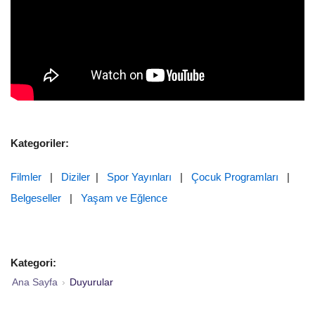
Kategoriler:
Filmler
|
Diziler
|
Spor Yayınları
|
Çocuk Programları
|
Belgeseller
|
Yaşam ve Eğlence
Kategori:
Ana Sayfa
›
Duyurular