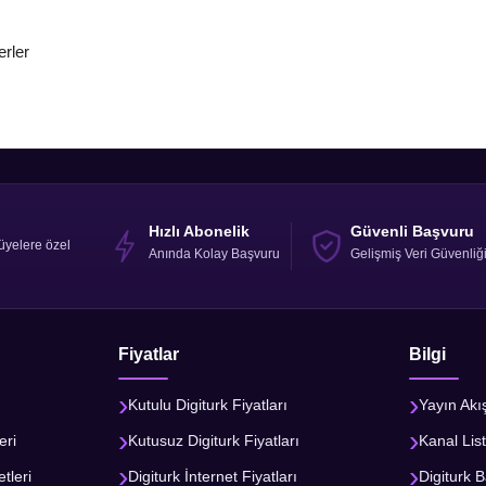
erler
Hızlı Abonelik
Güvenli Başvuru
üyelere özel
Anında Kolay Başvuru
Gelişmiş Veri Güvenliğ
Fiyatlar
Bilgi
Kutulu Digiturk Fiyatları
Yayın Akı
eri
Kutusuz Digiturk Fiyatları
Kanal List
tleri
Digiturk İnternet Fiyatları
Digiturk B