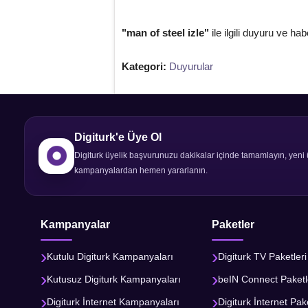
"man of steel izle"
ile ilgili duyuru ve hab
Kategori:
Duyurular
Digiturk'e Üye Ol
Digiturk üyelik başvurunuzu dakikalar içinde tamamlayın, yeni 
kampanyalardan hemen yararlanın.
Kampanyalar
Paketler
Kutulu Digiturk Kampanyaları
Digiturk TV Paketleri
Kutusuz Digiturk Kampanyaları
beIN Connect Paketl
Digiturk İnternet Kampanyaları
Digiturk İnternet Pake