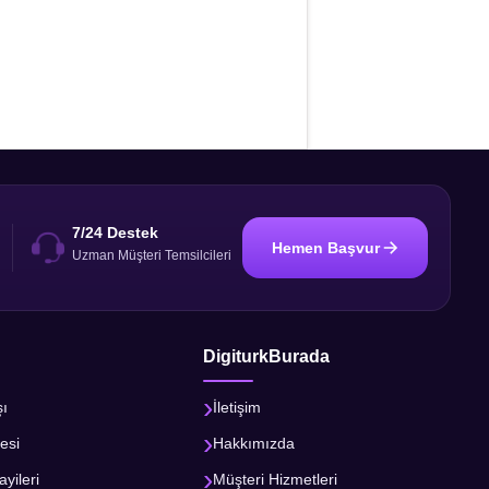
7/24 Destek
Hemen Başvur
i
Uzman Müşteri Temsilcileri
DigiturkBurada
şı
İletişim
esi
Hakkımızda
ayileri
Müşteri Hizmetleri