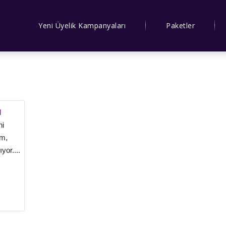
Yeni Üyelik Kampanyaları
Paketler
l
ni
lm,
yor....