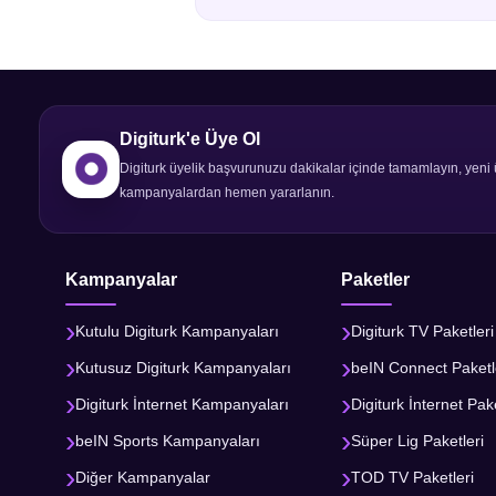
Digiturk internet kampanyasından
Kampanyada Digiturk iç kurulum 
2.500 TL'ye kadar cayma bedeli 
Dış kurulum hizmeti ücreti peşin
Digiturk'e Üye Ol
Digiturk internet kampanyasında
Digiturk üyelik başvurunuzu dakikalar içinde tamamlayın, yeni 
yapabilirsiniz.
kampanyalardan hemen yararlanın.
Kampanyaya başvurmak için
tı
Kampanya fiyatlarına modem dahi
Aboneliğin taahhüt süresinden ön
Kampanyalar
Paketler
Digiturk İnternet kampanyasına 1
Tüm Fiyatları PDF olarak indirmek
Kutulu Digiturk Kampanyaları
Digiturk TV Paketleri
Kutusuz Digiturk Kampanyaları
beIN Connect Paketl
Digiturk İnternet Kampanyaları
Digiturk İnternet Pake
beIN Sports Kampanyaları
Süper Lig Paketleri
Diğer Kampanyalar
TOD TV Paketleri