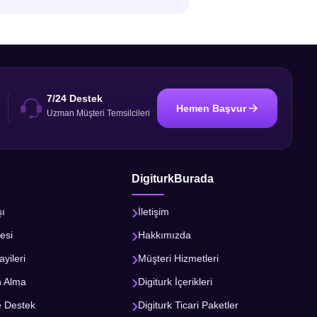
7/24 Destek
.com.tr internet sitemizden başvuru
Hemen Başvur
i
Uzman Müşteri Temsilcileri
 Fiber modem için aylık 65 TL'dir.
DigiturkBurada
şı
İletişim
esi
Hakkımızda
ayileri
Müşteri Hizmetleri
n Alma
Digiturk İçerikleri
e Destek
Digiturk Ticari Paketler