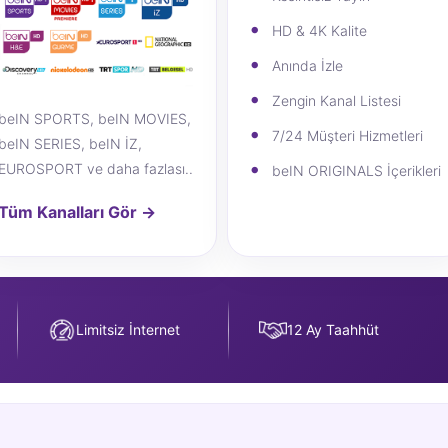
HD & 4K Kalite
Anında İzle
Zengin Kanal Listesi
beIN SPORTS, beIN MOVIES,
7/24 Müşteri Hizmetleri
beIN SERIES, beIN İZ,
EUROSPORT ve daha fazlası..
beIN ORIGINALS İçerikleri
Tüm Kanalları Gör →
Limitsiz İnternet
12 Ay Taahhüt