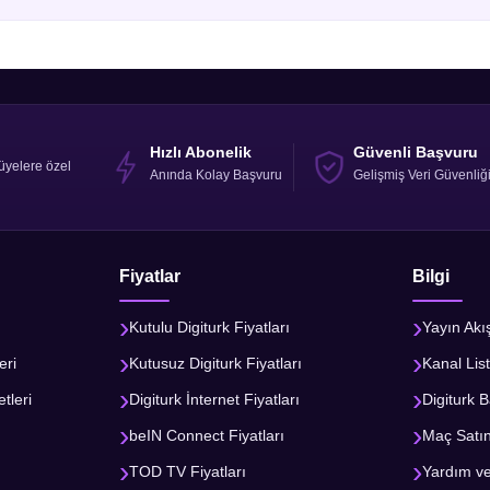
 12 aylık taahhüt seçeneği ile faydalanabilirsiniz.
ve aktivasyon hizmeti ücretsizdir.
Digiturk'ten hediye.
 2520 TL veya 12 ay aylık 210 TL taksitle ödenebilir.
Hızlı Abonelik
Güvenli Başvuru
n faydalanabilmek için numaralı telefondan veya digiturkburada
üyelere özel
Anında Kolay Başvuru
Gelişmiş Veri Güvenliğ
klayınız.
l değildir. Modem kullanım ücreti ADSL/ VDSL için aylık 55 TL,
ce sonlandırılması durumunda verilen indirimler geri alınır.
Fiyatlar
Bilgi
 tarihine kadar başvurabilirsiniz.
 için tıklayınız.
Kutulu Digiturk Fiyatları
Yayın Akı
eri
Kutusuz Digiturk Fiyatları
Kanal List
tleri
Digiturk İnternet Fiyatları
Digiturk B
beIN Connect Fiyatları
Maç Satı
TOD TV Fiyatları
Yardım v