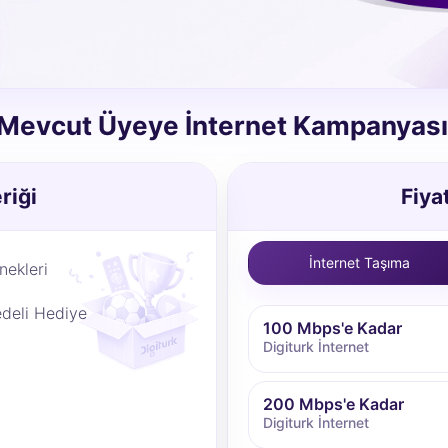
Mevcut Üyeye İnternet Kampanyası
riği
Fiya
İnternet Taşıma
ekleri
deli Hediye
100 Mbps'e Kadar
Digiturk İnternet
200 Mbps'e Kadar
Digiturk İnternet