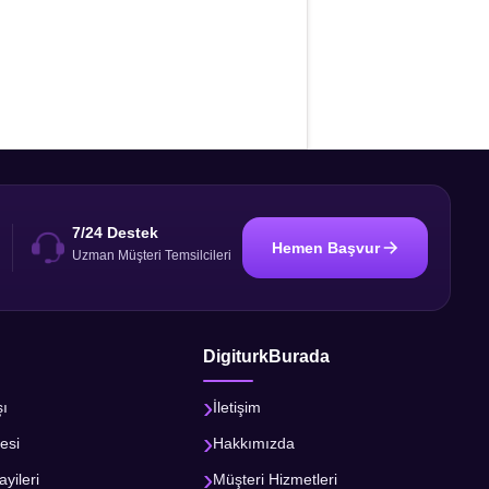
7/24 Destek
Hemen Başvur
i
Uzman Müşteri Temsilcileri
DigiturkBurada
şı
İletişim
esi
Hakkımızda
ayileri
Müşteri Hizmetleri