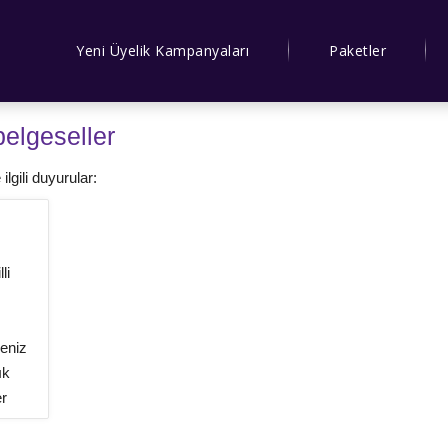
Yeni Üyelik Kampanyaları
Paketler
belgeseller
 ilgili duyurular:
li
eniz
ık
er