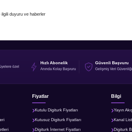
e ilgili duyuru ve haberler
Hızlı Abonelik
Güvenli Başvuru
üyelere özel
Anında Kolay Başvuru
Gelişmiş Veri Güvenliğ
Fiyatlar
Bilgi
Kutulu Digiturk Fiyatları
Yayın Akı
eri
Kutusuz Digiturk Fiyatları
Kanal List
tleri
Digiturk İnternet Fiyatları
Digiturk B