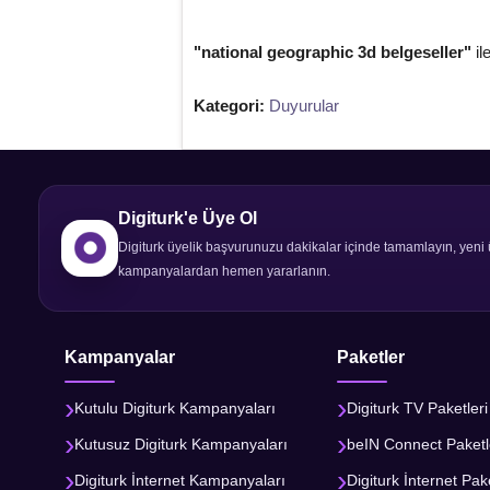
"national geographic 3d belgeseller"
il
Kategori:
Duyurular
Digiturk'e Üye Ol
Digiturk üyelik başvurunuzu dakikalar içinde tamamlayın, yeni 
kampanyalardan hemen yararlanın.
Kampanyalar
Paketler
Kutulu Digiturk Kampanyaları
Digiturk TV Paketleri
Kutusuz Digiturk Kampanyaları
beIN Connect Paketl
Digiturk İnternet Kampanyaları
Digiturk İnternet Pake