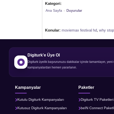
Kategori:
Ana Sayfa
›
Duyurular
Konular:
moviemax festival hd
,
why sto
Digiturk'e Üye Ol
Digiturk üyelik başvurunuzu dakikalar içinde tamamlayın, yeni 
kampanyalardan hemen yararlanın.
Kampanyalar
Paketler
Kutulu Digiturk Kampanyaları
Digiturk TV Paketleri
Kutusuz Digiturk Kampanyaları
beIN Connect Paketl