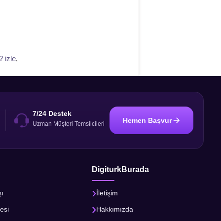
 izle
,
7/24 Destek
Hemen Başvur
i
Uzman Müşteri Temsilcileri
DigiturkBurada
şı
İletişim
esi
Hakkımızda