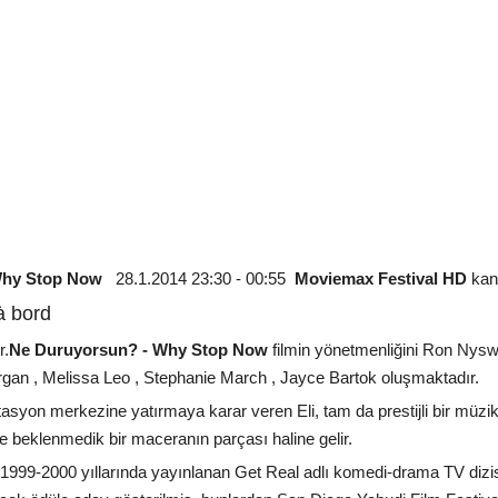
 Why Stop Now
28.1.2014 23:30 - 00:55
Moviemax Festival HD
kana
à bord
r.
Ne Duruyorsun? - Why Stop Now
filmin yönetmenliğini Ron Nysw
rgan , Melissa Leo , Stephanie March , Jayce Bartok oluşmaktadır.
itasyon merkezine yatırmaya karar veren Eli, tam da prestijli bir müz
ve beklenmedik bir maceranın parçası haline gelir.
 1999-2000 yıllarında yayınlanan Get Real adlı komedi-drama TV dizis