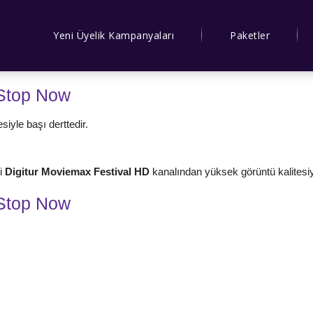
Yeni Üyelik Kampanyaları
Paketler
Stop Now
iyle başı derttedir.
ni
Digitur Moviemax Festival HD
kanalından yüksek görüntü kalitesiyl
Stop Now