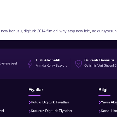
p now konusu
,
digiturk 2014 filmleri
,
why stop now izle
,
ne duruyorsun?
Hızlı Abonelik
Güvenli Başvuru
üyelere özel
Anında Kolay Başvuru
Gelişmiş Veri Güvenliğ
Fiyatlar
Bilgi
Kutulu Digiturk Fiyatları
Yayın Akı
eri
Kutusuz Digiturk Fiyatları
Kanal List