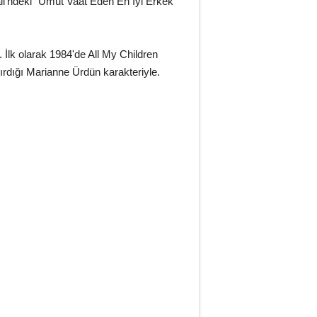
vali'ndeki "Umut Vaat Eden En İyi Erkek
. İlk olarak 1984'de All My Children
ırdığı Marianne Ürdün karakteriyle.