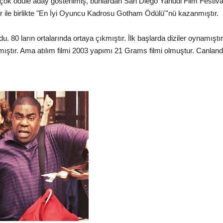
le birçok ödüle aday gösterilmiş, bunlardan San Diego Yahudi Film Festi
ler ile birlikte "En İyi Oyuncu Kadrosu Gotham Ödülü"'nü kazanmıştır.
 80 ların ortalarında ortaya çıkmıştır. İlk başlarda diziler oynamıştır
lmıştır. Ama atılım filmi 2003 yapımı 21 Grams filmi olmuştur. Canland