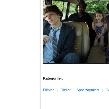
Kategoriler:
Filmler
|
Diziler
|
Spor Yayınları
|
Ç