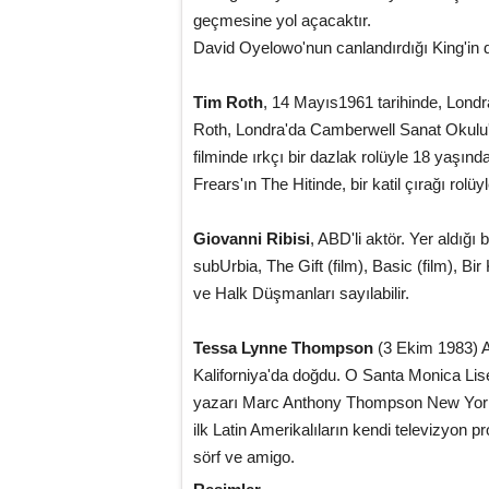
geçmesine yol açacaktır.
David Oyelowo'nun canlandırdığı King'in d
Tim Roth
, 14 Mayıs1961 tarihinde, Londr
Roth, Londra'da Camberwell Sanat Okulu'na
filminde ırkçı bir dazlak rolüyle 18 yaşı
Frears'ın The Hitinde, bir katil çırağı rolüyl
Giovanni Ribisi
, ABD'li aktör. Yer aldığ
subUrbia, The Gift (film), Basic (film), B
ve Halk Düşmanları sayılabilir.
Tessa Lynne Thompson
(3 Ekim 1983) Am
Kaliforniya'da doğdu. O Santa Monica Lises
yazarı Marc Anthony Thompson New York 
ilk Latin Amerikalıların kendi televizyon 
sörf ve amigo.