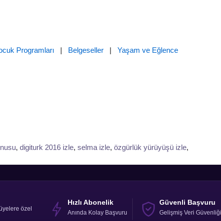
ocuk Programları
|
Belgeseller
|
Yaşam ve Eğlence
onusu
,
digiturk 2016 izle
,
selma izle
,
özgürlük yürüyüşü izle
,
Hızlı Abonelik
Güvenli Başvuru
üyelere özel
Anında Kolay Başvuru
Gelişmiş Veri Güvenliğ