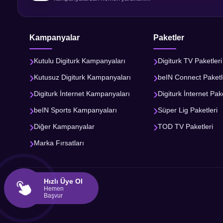
Kampanyalar
Paketler
Kutulu Digiturk Kampanyaları
Digiturk TV Paketleri
Kutusuz Digiturk Kampanyaları
beIN Connect Paketl
Digiturk İnternet Kampanyaları
Digiturk İnternet Pake
beIN Sports Kampanyaları
Süper Lig Paketleri
Diğer Kampanyalar
TOD TV Paketleri
Marka Fırsatları
Hızlı Üye Ol
Hemen
Başvur