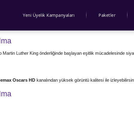
Yeni Üyelik Kampanyaları
Paketler
elma
p Martin Luther King önderliğinde başlayan eşitlik mücadelesinde siy
iemax Oscars HD
kanalından yüksek görüntü kalitesi ile izleyebilirsin
elma