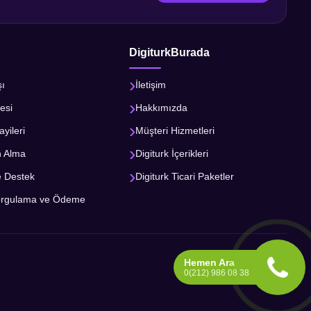
DigiturkBurada
şı
İletişim
esi
Hakkımızda
ayileri
Müşteri Hizmetleri
n Alma
Digiturk İçerikleri
e Destek
Digiturk Ticari Paketler
orgulama ve Ödeme
Hemen Ara
0(212) 986 08 38