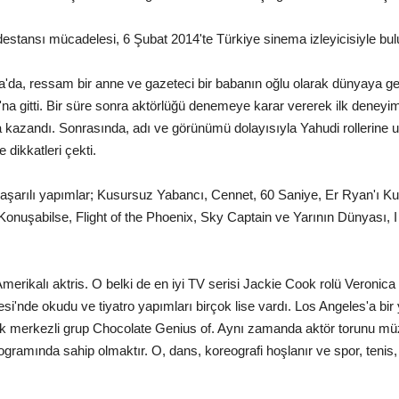
estansı mücadelesi, 6 Şubat 2014'te Türkiye sinema izleyicisiyle bul
a'da, ressam bir anne ve gazeteci bir babanın oğlu olarak dünyaya ge
 gitti. Bir süre sonra aktörlüğü denemeye karar vererek ilk deneyimini
nda kazandı. Sonrasında, adı ve görünümü dolayısıyla Yahudi rollerine 
e dikkatleri çekti.
ı başarılı yapımlar; Kusursuz Yabancı, Cennet, 60 Saniye, Er Ryan'ı 
ir Konuşabilse, Flight of the Phoenix, Sky Captain ve Yarının Dünyası,
erikalı aktris. O belki de en iyi TV serisi Jackie Cook rolü Veronica
i'nde okudu ve tiyatro yapımları birçok lise vardı. Los Angeles'a bir
merkezli grup Chocolate Genius of. Aynı zamanda aktör torunu müzi
programında sahip olmaktır. O, dans, koreografi hoşlanır ve spor, teni