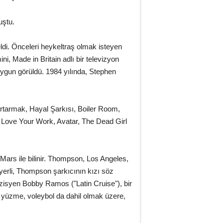
uştu.
ldi. Önceleri heykeltraş olmak isteyen
, Made in Britain adlı bir televizyon
uygun görüldü. 1984 yılında, Stephen
Kurtarmak, Hayal Şarkısı, Boiler Room,
 I Love Your Work, Avatar, The Dead Girl
 Mars ile bilinir. Thompson, Los Angeles,
 yerli, Thompson şarkıcının kızı söz
syen Bobby Ramos ("Latin Cruise"), bir
s, yüzme, voleybol da dahil olmak üzere,