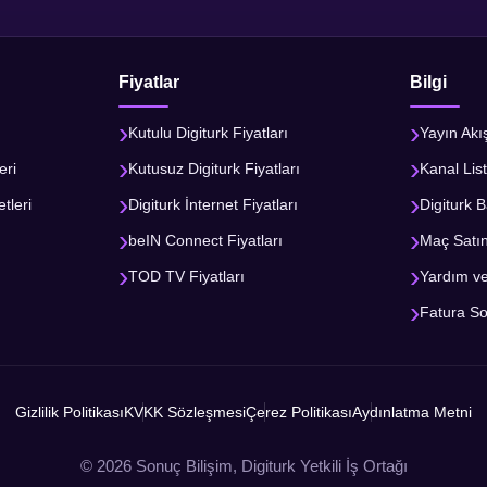
Fiyatlar
Bilgi
Kutulu Digiturk Fiyatları
Yayın Akı
eri
Kutusuz Digiturk Fiyatları
Kanal List
tleri
Digiturk İnternet Fiyatları
Digiturk B
beIN Connect Fiyatları
Maç Satı
TOD TV Fiyatları
Yardım v
Fatura S
Gizlilik Politikası
KVKK Sözleşmesi
Çerez Politikası
Aydınlatma Metni
© 2026 Sonuç Bilişim, Digiturk Yetkili İş Ortağı