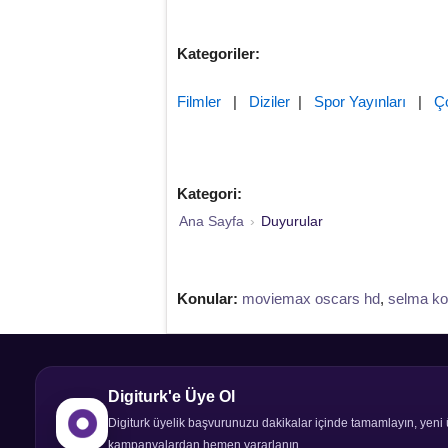
Kategoriler:
Filmler
|
Diziler
|
Spor Yayınları
|
Ç
Kategori:
Ana Sayfa
›
Duyurular
Konular:
moviemax oscars hd
,
selma k
Digiturk'e Üye Ol
Digiturk üyelik başvurunuzu dakikalar içinde tamamlayın, yeni 
kampanyalardan hemen yararlanın.