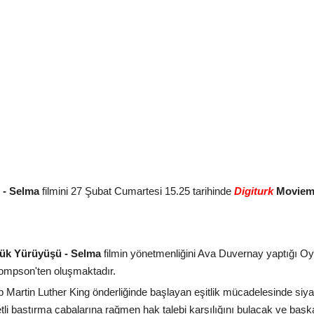
ü - Selma
filmini 27 Şubat Cumartesi 15.25 tarihinde
Digiturk
Moviem
ük Yürüyüşü - Selma
filmin yönetmenliğini Ava Duvernay yaptığı O
ompson'ten oluşmaktadır.
p Martin Luther King önderliğinde başlayan eşitlik mücadelesinde siy
tli bastırma çabalarına rağmen hak talebi karşılığını bulacak ve ba