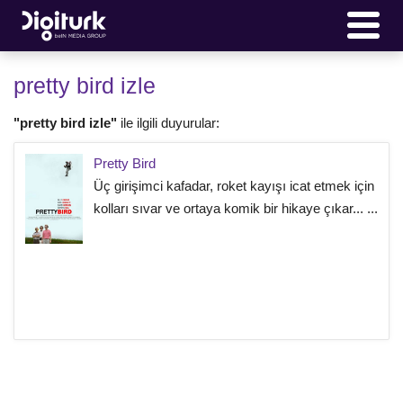
pretty bird izle
"pretty bird izle"
ile ilgili duyurular:
Pretty Bird
Üç girişimci kafadar, roket kayışı icat etmek için
kolları sıvar ve ortaya komik bir hikaye çıkar... ...