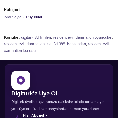
Kategori:
Ana Sayfa
›
Duyurular
Konular:
digiturk 3d filmleri
,
resident evil: damnation oyunculari
,
resident evil: damnation izle
,
3d 399. kanalından
,
resident evil:
damnation konusu
,
Digiturk'e Üye Ol
Digiturk üyelik başvurunuzu dakikalar içinde tamamlayın,
yeni üyelere özel kampanyalardan hemen yararlanın.
Hızlı Abonelik