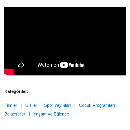
Kategoriler:
Filmler
|
Diziler
|
Spor Yayınları
|
Çocuk Programları
|
Belgeseller
|
Yaşam ve Eğlence