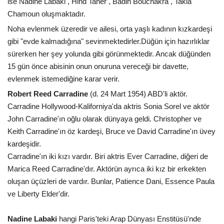
ise Nadine Labaki , Hind Taher , Badih Bouchakra , Takla
Chamoun oluşmaktadır.
Noha evlenmek üzeredir ve ailesi, orta yaşlı kadının kızkardeşi
gibi "evde kalmadığına" sevinmektedirler.Düğün için hazırlıklar
sürerken her şey yolunda gibi görünmektedir. Ancak düğünden
15 gün önce abisinin onun onuruna vereceği bir davette,
evlenmek istemediğine karar verir.
Robert Reed Carradine
(d. 24 Mart 1954) ABD'li aktör.
Carradine Hollywood-Kaliforniya'da aktris Sonia Sorel ve aktör
John Carradine'ın oğlu olarak dünyaya geldi. Christopher ve
Keith Carradine'ın öz kardeşi, Bruce ve David Carradine'ın üvey
kardeşidir.
Carradine'ın iki kızı vardır. Biri aktris Ever Carradine, diğeri de
Marica Reed Carradine'dır. Aktörün ayrıca iki kız bir erkekten
oluşan üçüzleri de vardır. Bunlar, Patience Dani, Essence Paula
ve Liberty Elder'dir.
Nadine Labaki
hangi Paris'teki Arap Dünyası Enstitüsü'nde