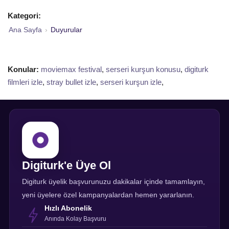
Kategori:
Ana Sayfa
›
Duyurular
Konular:
moviemax festival
,
serseri kurşun konusu
,
digiturk
filmleri izle
,
stray bullet izle
,
serseri kurşun izle
,
Digiturk'e Üye Ol
Digiturk üyelik başvurunuzu dakikalar içinde tamamlayın,
yeni üyelere özel kampanyalardan hemen yararlanın.
Hızlı Abonelik
Anında Kolay Başvuru