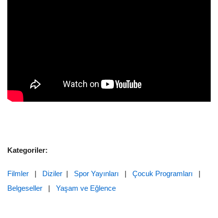
Kategoriler:
Filmler
|
Diziler
|
Spor Yayınları
|
Çocuk Programları
|
Belgeseller
|
Yaşam ve Eğlence