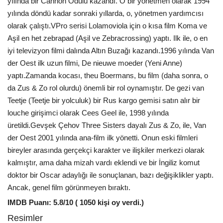
yılında bir Cannon Ödülü kazandı. O bir yönetmen olarak 1994
yılında döndü kadar sonraki yıllarda, o, yönetmen yardımcısı
olarak çalıştı.VPro serisi Lolamoviola için o kısa film Koma ve
Aşil en het zebrapad (Aşil ve Zebracrossing) yaptı. Ilk ile, o en
iyi televizyon filmi dalında Altın Buzağı kazandı.1996 yılında Van
der Oest ilk uzun filmi, De nieuwe moeder (Yeni Anne)
yaptı.Zamanda kocası, theu Boermans, bu film (daha sonra, o
da Zus & Zo rol olurdu) önemli bir rol oynamıştır. De gezi van
Teetje (Teetje bir yolculuk) bir Rus kargo gemisi satın alır bir
louche girişimci olarak Cees Geel ile, 1998 yılında
üretildi.Gevşek Çehov Three Sisters dayalı Zus & Zo, ile, Van
der Oest 2001 yılında ana-film ilk yönetti. Onun eski filmleri
bireyler arasında gerçekçi karakter ve ilişkiler merkezi olarak
kalmıştır, ama daha mizah vardı eklendi ve bir İngiliz komut
doktor bir Oscar adaylığı ile sonuçlanan, bazı değişiklikler yaptı.
Ancak, genel film görünmeyen bıraktı.
IMDB Puanı: 5.8/10 ( 1050 kişi oy verdi.)
Resimler