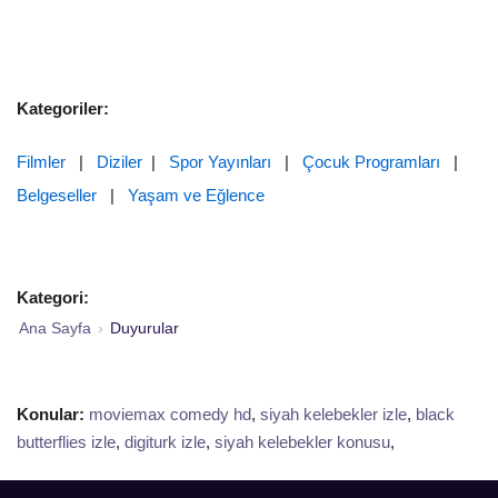
Kategoriler:
Filmler
|
Diziler
|
Spor Yayınları
|
Çocuk Programları
|
Belgeseller
|
Yaşam ve Eğlence
Kategori:
Ana Sayfa
›
Duyurular
Konular:
moviemax comedy hd
,
siyah kelebekler izle
,
black
butterflies izle
,
digiturk izle
,
siyah kelebekler konusu
,