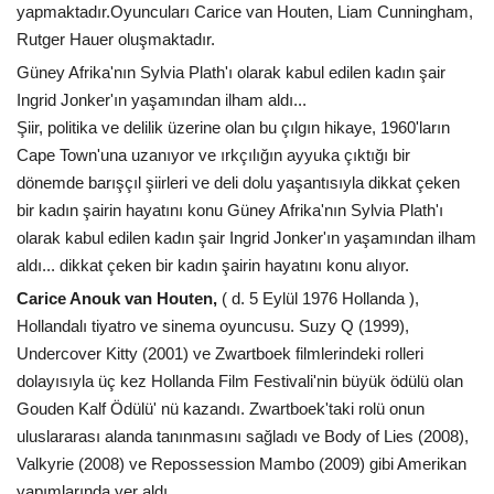
yapmaktadır.Oyuncuları Carice van Houten, Liam Cunningham,
Rutger Hauer oluşmaktadır.
Güney Afrika'nın Sylvia Plath'ı olarak kabul edilen kadın şair
Ingrid Jonker'ın yaşamından ilham aldı...
Şiir, politika ve delilik üzerine olan bu çılgın hikaye, 1960'ların
Cape Town'una uzanıyor ve ırkçılığın ayyuka çıktığı bir
dönemde barışçıl şiirleri ve deli dolu yaşantısıyla dikkat çeken
bir kadın şairin hayatını konu Güney Afrika'nın Sylvia Plath'ı
olarak kabul edilen kadın şair Ingrid Jonker'ın yaşamından ilham
aldı... dikkat çeken bir kadın şairin hayatını konu alıyor.
Carice Anouk van Houten,
( d. 5 Eylül 1976 Hollanda ),
Hollandalı tiyatro ve sinema oyuncusu. Suzy Q (1999),
Undercover Kitty (2001) ve Zwartboek filmlerindeki rolleri
dolayısıyla üç kez Hollanda Film Festivali'nin büyük ödülü olan
Gouden Kalf Ödülü' nü kazandı. Zwartboek'taki rolü onun
uluslararası alanda tanınmasını sağladı ve Body of Lies (2008),
Valkyrie (2008) ve Repossession Mambo (2009) gibi Amerikan
yapımlarında yer aldı.