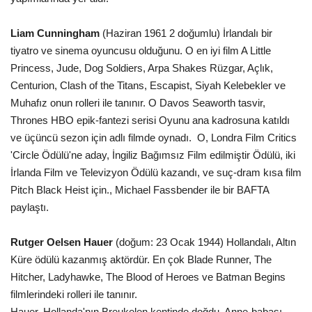
Liam Cunningham
(Haziran 1961 2 doğumlu) İrlandalı bir
tiyatro ve sinema oyuncusu olduğunu. O en iyi film A Little
Princess, Jude, Dog Soldiers, Arpa Shakes Rüzgar, Açlık,
Centurion, Clash of the Titans, Escapist, Siyah Kelebekler ve
Muhafız onun rolleri ile tanınır. O Davos Seaworth tasvir,
Thrones HBO epik-fantezi serisi Oyunu ana kadrosuna katıldı
ve üçüncü sezon için adlı filmde oynadı. O, Londra Film Critics
'Circle Ödülü'ne aday, İngiliz Bağımsız Film edilmiştir Ödülü, iki
İrlanda Film ve Televizyon Ödülü kazandı, ve suç-dram kısa film
Pitch Black Heist için., Michael Fassbender ile bir BAFTA
paylaştı.
Rutger Oelsen Hauer
(doğum: 23 Ocak 1944) Hollandalı, Altın
Küre ödülü kazanmış aktördür. En çok Blade Runner, The
Hitcher, Ladyhawke, The Blood of Heroes ve Batman Begins
filmlerindeki rolleri ile tanınır.
Hauer, Hollanda'nın Breukelen kentinde doğdu. Anne-babası