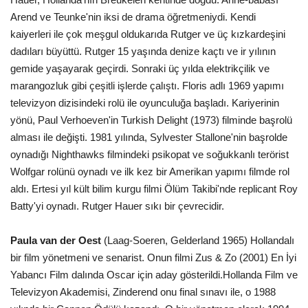
Arend ve Teunke'nin iksi de drama öğretmeniydi. Kendi
kaiyerleri ile çok meşgul oldukarıda Rutger ve üç kızkardeşini
dadıları büyüttü. Rutger 15 yaşında denize kaçtı ve ir yılının
gemide yaşayarak geçirdi. Sonraki üç yılda elektrikçilik ve
marangozluk gibi çeşitli işlerde çalıştı. Floris adlı 1969 yapımı
televizyon dizisindeki rolü ile oyunculuğa başladı. Kariyerinin
yönü, Paul Verhoeven'in Turkish Delight (1973) filminde başrolü
alması ile değişti. 1981 yılında, Sylvester Stallone'nin başrolde
oynadığı Nighthawks filmindeki psikopat ve soğukkanlı terörist
Wolfgar rolünü oynadı ve ilk kez bir Amerikan yapımı filmde rol
aldı. Ertesi yıl kült bilim kurgu filmi Ölüm Takibi'nde replicant Roy
Batty'yi oynadı. Rutger Hauer sıkı bir çevrecidir.
Paula van der Oest
(Laag-Soeren, Gelderland 1965) Hollandalı
bir film yönetmeni ve senarist. Onun filmi Zus & Zo (2001) En İyi
Yabancı Film dalında Oscar için aday gösterildi.Hollanda Film ve
Televizyon Akademisi, Zinderend onu final sınavı ile, o 1988