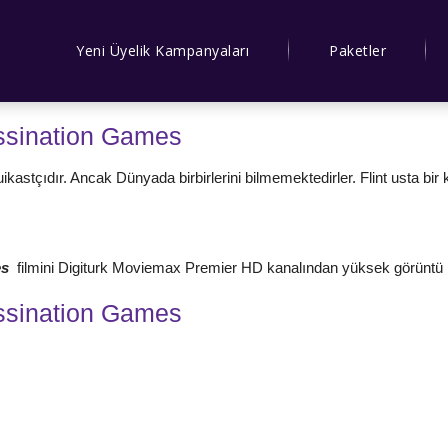
Yeni Üyelik Kampanyaları
Paketler
assination Games
suikastçıdır. Ancak Dünyada birbirlerini bilmemektedirler. Flint usta bir k
mes
filmini Digiturk Moviemax Premier HD kanalından yüksek görüntü kali
assination Games