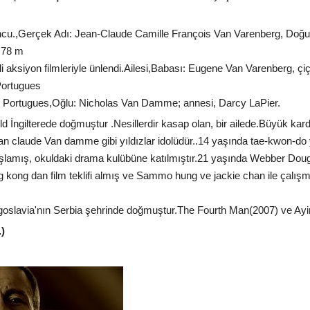
cu.,Gerçek Adı: Jean-Claude Camille François Van Varenberg, Doğu
1.78 m
li aksiyon filmleriyle ünlendi.Ailesi,Babası: Eugene Van Varenberg, ç
Portugues
 Portugues,Oğlu: Nicholas Van Damme; annesi, Darcy LaPier.
eld İngilterede doğmuştur .Nesillerdir kasap olan, bir ailede.Büyük ka
an claude Van damme gibi yıldızlar idolüdür..14 yaşında tae-kwon-do 
aşlamış, okuldaki drama kulübüne katılmıştır.21 yaşında Webber Dou
g kong dan film teklifi almış ve Sammo hung ve jackie chan ile çalış
oslavia'nın Serbia şehrinde doğmuştur.The Fourth Man(2007) ve Ayin(20
.)