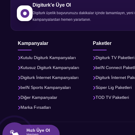
Digiturk'e Üye Ol
Digiturk üyelik başvurunuzu dakikalar içinde tamamlayın, yeni 
kampanyalardan hemen yararlanın.
Kampanyalar
Paketler
Kutulu Digiturk Kampanyaları
Digiturk TV Paketleri
Kutusuz Digiturk Kampanyaları
beIN Connect Paketl
Digiturk İnternet Kampanyaları
Digiturk İnternet Pake
beIN Sports Kampanyaları
Süper Lig Paketleri
Diğer Kampanyalar
TOD TV Paketleri
Marka Fırsatları
Hızlı Üye Ol
Hemen