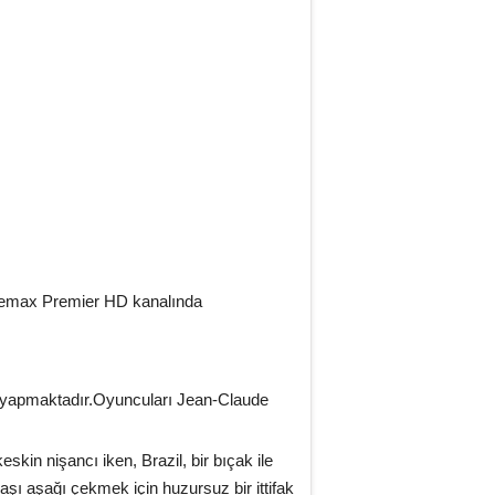
max Premier HD kanalında
h yapmaktadır.Oyuncuları Jean-Claude
eskin nişancı iken, Brazil, bir bıçak ile
başı aşağı çekmek için huzursuz bir ittifak