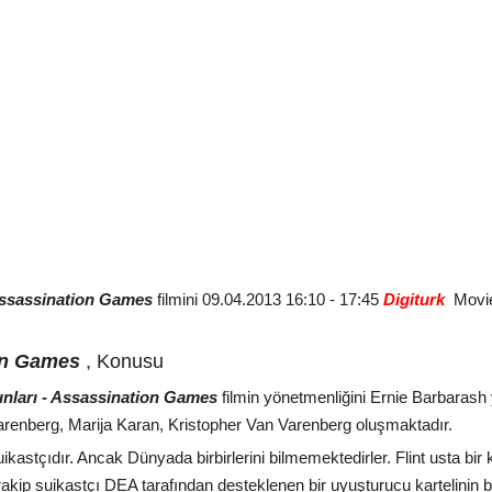
 Assassination Games
filmini 09.04.2013 16:10 - 17:45
Digiturk
Movie
ion Games
, Konusu
unları - Assassination Games
filmin yönetmenliğini Ernie Barbaras
enberg, Marija Karan, Kristopher Van Varenberg oluşmaktadır.
suikastçıdır. Ancak Dünyada birbirlerini bilmemektedirler. Flint usta bir k
i rakip suikastçı DEA tarafından desteklenen bir uyuşturucu kartelinin 