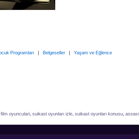
ocuk Programları
|
Belgeseller
|
Yaşam ve Eğlence
 film oyunculari
,
suikast oyunları izle
,
suikast oyunları konusu
,
assass