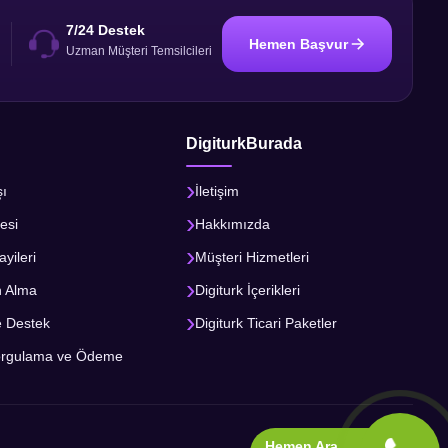
7/24 Destek
Hemen Başvur
i
Uzman Müşteri Temsilcileri
DigiturkBurada
şı
İletişim
esi
Hakkımızda
ayileri
Müşteri Hizmetleri
n Alma
Digiturk İçerikleri
e Destek
Digiturk Ticari Paketler
orgulama ve Ödeme
Hemen Ara