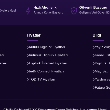
Hızlı Abonelik
Güvenli Başvuru
üyelere özel
Anında Kolay Başvuru
Gelişmiş Veri Güvenliğ
Fiyatlar
Bilgi
Kutulu Digiturk Fiyatları
Yayın Akı
eri
Kutusuz Digiturk Fiyatları
Kanal List
tleri
Digiturk İnternet Fiyatları
Digiturk B
beIN Connect Fiyatları
Maç Satı
TOD TV Fiyatları
Yardım v
Fatura S
Gizlilik Politikası
KVKK Sözleşmesi
Çerez Politikası
Aydınlatma Metni