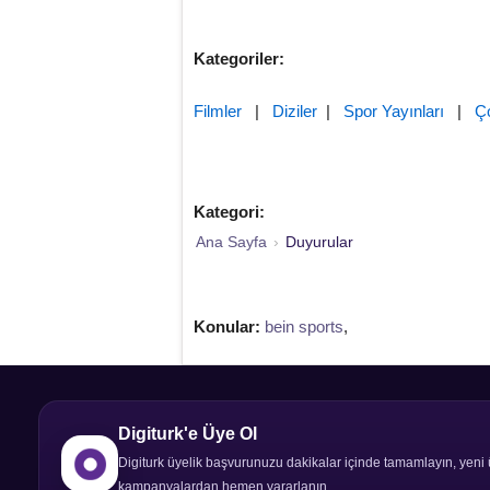
Kategoriler:
Filmler
|
Diziler
|
Spor Yayınları
|
Ç
Kategori:
Ana Sayfa
›
Duyurular
Konular:
bein sports
,
Digiturk'e Üye Ol
Digiturk üyelik başvurunuzu dakikalar içinde tamamlayın, yeni 
kampanyalardan hemen yararlanın.