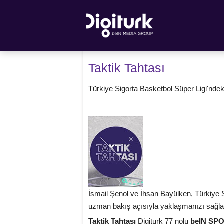
Taktik Tahtası
Türkiye Sigorta Basketbol Süper Ligi'ndeki 
İsmail Şenol ve İhsan Bayülken, Türkiye Sig
uzman bakış açısıyla yaklaşmanızı sağlay
Taktik Tahtası
Digiturk 77 nolu
beIN SP