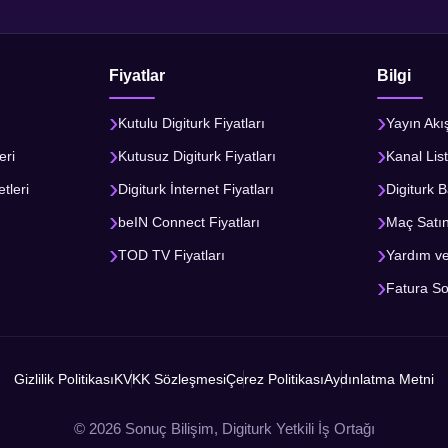
Fiyatlar
Bilgi
Kutulu Digiturk Fiyatları
Yayın Akı
eri
Kutusuz Digiturk Fiyatları
Kanal List
tleri
Digiturk İnternet Fiyatları
Digiturk B
beIN Connect Fiyatları
Maç Satı
TOD TV Fiyatları
Yardım v
Fatura S
Gizlilik Politikası
KVKK Sözleşmesi
Çerez Politikası
Aydınlatma Metni
© 2026 Sonuç Bilişim, Digiturk Yetkili İş Ortağı