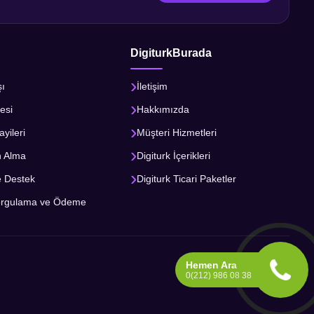
DigiturkBurada
şı
İletişim
esi
Hakkımızda
ayileri
Müşteri Hizmetleri
n Alma
Digiturk İçerikleri
e Destek
Digiturk Ticari Paketler
orgulama ve Ödeme
Hemen Ara
0(212) 986 08 38