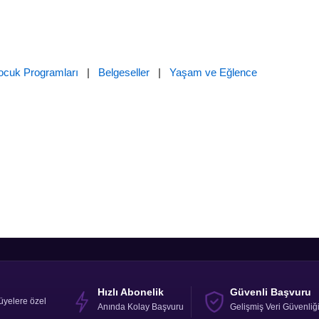
ocuk Programları
|
Belgeseller
|
Yaşam ve Eğlence
Hızlı Abonelik
Güvenli Başvuru
üyelere özel
Anında Kolay Başvuru
Gelişmiş Veri Güvenliğ