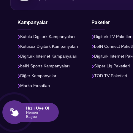
Kampanyalar
Paketler
Kutulu Digiturk Kampanyaları
Digiturk TV Paketleri
Kutusuz Digiturk Kampanyaları
beIN Connect Paketl
Digiturk İnternet Kampanyaları
Digiturk İnternet Pake
beIN Sports Kampanyaları
Süper Lig Paketleri
Diğer Kampanyalar
TOD TV Paketleri
Marka Fırsatları
Hızlı Üye Ol
Hemen
Başvur