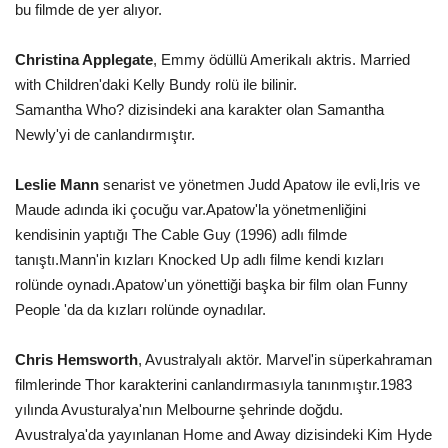
bu filmde de yer alıyor.
Christina Applegate
, Emmy ödüllü Amerikalı aktris. Married
with Children'daki Kelly Bundy rolü ile bilinir.
Samantha Who? dizisindeki ana karakter olan Samantha
Newly'yi de canlandırmıştır.
Leslie Mann
senarist ve yönetmen Judd Apatow ile evli,Iris ve
Maude adında iki çocuğu var.Apatow'la yönetmenliğini
kendisinin yaptığı The Cable Guy (1996) adlı filmde
tanıştı.Mann'in kızları Knocked Up adlı filme kendi kızları
rolünde oynadı.Apatow'un yönettiği başka bir film olan Funny
People 'da da kızları rolünde oynadılar.
Chris Hemsworth
, Avustralyalı aktör. Marvel'in süperkahraman
filmlerinde Thor karakterini canlandırmasıyla tanınmıştır.1983
yılında Avusturalya'nın Melbourne şehrinde doğdu.
Avustralya'da yayınlanan Home and Away dizisindeki Kim Hyde