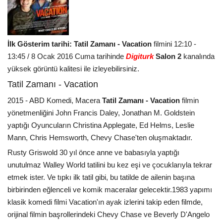
İlk Gösterim tarihi: Tatil Zamanı - Vacation
filmini 12:10 -
13:45 / 8 Ocak 2016 Cuma tarihinde
Digiturk
Salon 2
kanalında
yüksek görüntü kalitesi ile izleyebilirsiniz.
Tatil Zamanı - Vacation
2015 - ABD Komedi, Macera
Tatil Zamanı - Vacation
filmin
yönetmenliğini John Francis Daley, Jonathan M. Goldstein
yaptığı Oyuncuların Christina Applegate, Ed Helms, Leslie
Mann, Chris Hemsworth, Chevy Chase'ten oluşmaktadır.
Rusty Griswold 30 yıl önce anne ve babasıyla yaptığı
unutulmaz Walley World tatilini bu kez eşi ve çocuklarıyla tekrar
etmek ister. Ve tıpkı ilk tatil gibi, bu tatilde de ailenin başına
birbirinden eğlenceli ve komik maceralar gelecektir.1983 yapımı
klasik komedi filmi Vacation'ın ayak izlerini takip eden filmde,
orijinal filmin başrollerindeki Chevy Chase ve Beverly D'Angelo