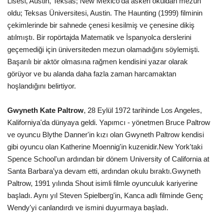
Lisesi, Austin, Teksas; New Mexico'da askeri okuldan mezun
oldu; Teksas Üniversitesi, Austin. The Haunting (1999) filminin
çekimlerinde bir sahnede çenesi kesilmiş ve çenesine dikiş
atılmıştı. Bir ropörtajda Matematik ve İspanyolca derslerini
geçemediği için üniversiteden mezun olamadığını söylemişti.
Başarılı bir aktör olmasına rağmen kendisini yazar olarak
görüyor ve bu alanda daha fazla zaman harcamaktan
hoşlandığını belirtiyor.
Gwyneth Kate Paltrow
, 28 Eylül 1972 tarihinde Los Angeles,
Kaliforniya'da dünyaya geldi. Yapımcı - yönetmen Bruce Paltrow
ve oyuncu Blythe Danner'in kızı olan Gwyneth Paltrow kendisi
gibi oyuncu olan Katherine Moennig'in kuzenidir.New York'taki
Spence School'un ardından bir dönem University of California at
Santa Barbara'ya devam etti, ardından okulu bıraktı.Gwyneth
Paltrow, 1991 yılında Shout isimli filmle oyunculuk kariyerine
başladı. Aynı yıl Steven Spielberg'in, Kanca adlı filminde Genç
Wendy'yi canlandırdı ve ismini duyurmaya başladı.