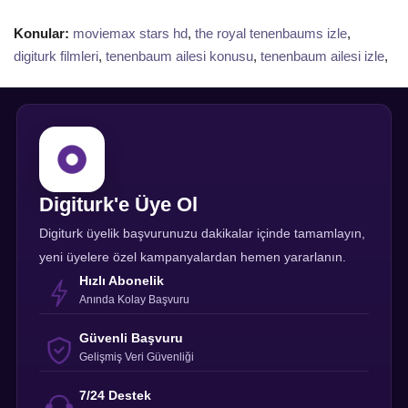
Konular:
moviemax stars hd
,
the royal tenenbaums izle
,
digiturk filmleri
,
tenenbaum ailesi konusu
,
tenenbaum ailesi izle
,
Digiturk'e Üye Ol
Digiturk üyelik başvurunuzu dakikalar içinde tamamlayın,
yeni üyelere özel kampanyalardan hemen yararlanın.
Hızlı Abonelik
Anında Kolay Başvuru
Güvenli Başvuru
Gelişmiş Veri Güvenliği
7/24 Destek