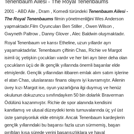
Tenenbaum Ailesi - The Royal Tenenbaums
2001 - ABD Aile , Dram , Komedi türündeki
Tenenbaum Ailesi -
The Royal Tenenbaums
filmin yönetmenliğini Wes Anderson
yapmaktadır.Film Oyuncuları Ben Stiller , Owen Wilson ,
Gwyneth Paltrow , Danny Glover , Alec Baldwin oluşmaktadır.
Royal Tenenbaum ve karısı Etheline, uzun yıllardır ayrı
yaşamaktadırlar. Tenenbaum çiftinin Chas, Richie ve Margot
isimli üç yetişkin çocukları vardır ve her biri ayrı birer deha olan
çocukların üçü de ilk gençlik yıllarında önemli başarılar elde
etmişlerdir. Gençlik yıllarından itibaren emlak alım satım işlerine
el atan Chas, uluslararası finans olayını iyi kavramıştır. Ailenin
üvey kızı Margot ise, oyun yazarlığına ilgi duymuş ve henüz
okulunun dokuzuncu sınıfındayken 50 bin dolarlık Braverman
Ödülünü kazanmıştır. Richie de spor alanında kendisini
kanıtlamış ve ulusal düzeydeki tenis turnuvalarında üç yıl üst
üste şampiyonluk elde etmiştir. Ancak Tenenbaum kardeşlerin
gençlik yıllarındaki bu başarısı fazla uzun sürmemiş, başarı
pırıltıları kısa sürede yerini başarısızlıklara ve hayal