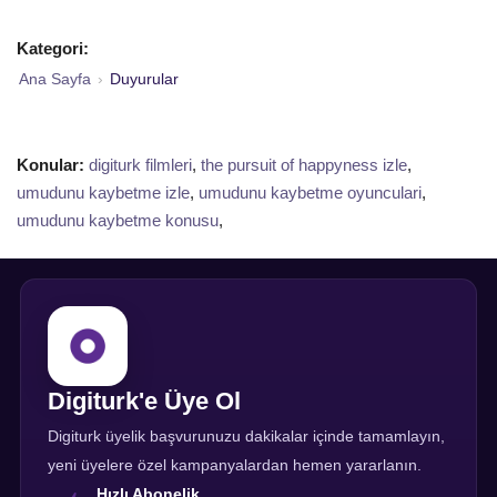
Kategori:
Ana Sayfa
›
Duyurular
Konular:
digiturk filmleri
,
the pursuit of happyness izle
,
umudunu kaybetme izle
,
umudunu kaybetme oyunculari
,
umudunu kaybetme konusu
,
Digiturk'e Üye Ol
Digiturk üyelik başvurunuzu dakikalar içinde tamamlayın,
yeni üyelere özel kampanyalardan hemen yararlanın.
Hızlı Abonelik