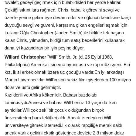
tuvalet; geceyi geçirmek için bulabildikleri her yerde kalırlar.
Çektiği sıkıntılara rağmen, Chris, babalık görevini sevgi ve
özenle yerine getirmeye devam eder ve oğlunun kendisine karşı
duyduğu sevgi ve güveni, karşısına çıkan engelleri aşmak için
kullanır.Oğlu Christopher (Jaden Smith) ile birlikte tek başına
kalan Chris, yılmadan, bildiği tüm satış becerilerini kullanarak
daha iyi kazandıran bir işin peşine düşer.
Willard Christopher
"Will" Smith, Jr. (d. 25 Eylül 1968,
Philadelphia) Amerikalı sinema oyuncusu ve rap müzisyeni. Biri
kız, ikisi erkek olmak üzere üç çocuğu vardır.En iyi arkadaşı
Martin Lawrence'dır. Will'in son sekiz filmi gişelerden 100 milyon
dolar ve üstü gelir getirmiştir.
Kızılderili ve Afrika kökenlidir. Babası buzdolabı
tamircisiydi.Annesi ve babası Will henüz 13 yaşında iken
ayrıldılar.Will çok zeki bir çocuk olduğundan birçok
üniversiteden burs teklifleri aldı. Ancak lisedeyken Will
üniversiteye gitmek istemedi.İlk olarak rapçiliğe merak saldı
ancak varlık gelirini eksik gösterince devlete 2.8 milyon dolar