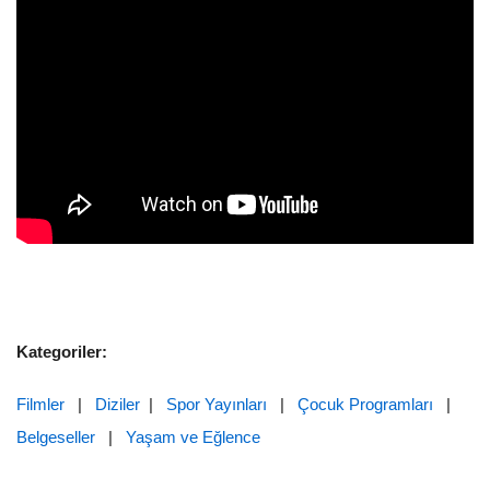
Kategoriler:
Filmler
|
Diziler
|
Spor Yayınları
|
Çocuk Programları
|
Belgeseller
|
Yaşam ve Eğlence