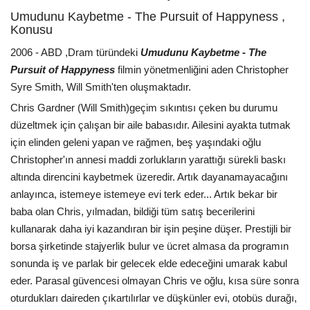
Umudunu Kaybetme - The Pursuit of Happyness ,
Konusu
2006 - ABD ,Dram türündeki
Umudunu Kaybetme - The
Pursuit of Happyness
filmin yönetmenliğini aden Christopher
Syre Smith, Will Smith'ten oluşmaktadır.
Chris Gardner (Will Smith)geçim sıkıntısı çeken bu durumu
düzeltmek için çalışan bir aile babasıdır. Ailesini ayakta tutmak
için elinden geleni yapan ve rağmen, beş yaşındaki oğlu
Christopher'ın annesi maddi zorlukların yarattığı sürekli baskı
altında direncini kaybetmek üzeredir. Artık dayanamayacağını
anlayınca, istemeye istemeye evi terk eder... Artık bekar bir
baba olan Chris, yılmadan, bildiği tüm satış becerilerini
kullanarak daha iyi kazandıran bir işin peşine düşer. Prestijli bir
borsa şirketinde stajyerlik bulur ve ücret almasa da programın
sonunda iş ve parlak bir gelecek elde edeceğini umarak kabul
eder. Parasal güvencesi olmayan Chris ve oğlu, kısa süre sonra
oturdukları daireden çıkartılırlar ve düşkünler evi, otobüs durağı,