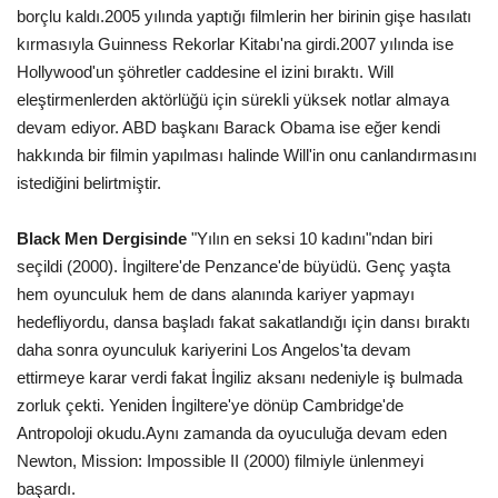
borçlu kaldı.2005 yılında yaptığı filmlerin her birinin gişe hasılatı
kırmasıyla Guinness Rekorlar Kitabı'na girdi.2007 yılında ise
Hollywood'un şöhretler caddesine el izini bıraktı. Will
eleştirmenlerden aktörlüğü için sürekli yüksek notlar almaya
devam ediyor. ABD başkanı Barack Obama ise eğer kendi
hakkında bir filmin yapılması halinde Will'in onu canlandırmasını
istediğini belirtmiştir.
Black Men Dergisinde
"Yılın en seksi 10 kadını"ndan biri
seçildi (2000). İngiltere'de Penzance'de büyüdü. Genç yaşta
hem oyunculuk hem de dans alanında kariyer yapmayı
hedefliyordu, dansa başladı fakat sakatlandığı için dansı bıraktı
daha sonra oyunculuk kariyerini Los Angelos'ta devam
ettirmeye karar verdi fakat İngiliz aksanı nedeniyle iş bulmada
zorluk çekti. Yeniden İngiltere'ye dönüp Cambridge'de
Antropoloji okudu.Aynı zamanda da oyuculuğa devam eden
Newton, Mission: Impossible II (2000) filmiyle ünlenmeyi
başardı.