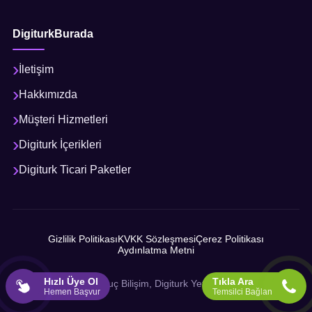
DigiturkBurada
İletişim
Hakkımızda
Müşteri Hizmetleri
Digiturk İçerikleri
Digiturk Ticari Paketler
Gizlilik Politikası
KVKK Sözleşmesi
Çerez Politikası
Aydınlatma Metni
Hızlı Üye Ol
Tıkla Ara
© 2026 Sonuç Bilişim, Digiturk Yetkili İş Ortağı
Hemen Başvur
Temsilci Bağlan