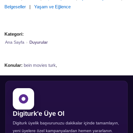
Belgeseller
|
Yaşam ve Eğlence
Kategori:
Ana Sayfa
›
Duyurular
Konular:
bein movies turk
,
Digiturk'e Üye Ol
Digiturk üyelik başvurunuzu dakikalar içinde tamamlayın,
yeni üyelere özel kampanyalardan hemen yararlanın.