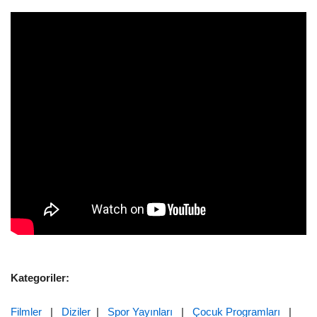
Kategoriler:
Filmler
|
Diziler
|
Spor Yayınları
|
Çocuk Programları
|