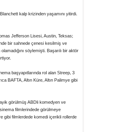
anchett kalp krizinden yaşamını yitirdi.
mas Jefferson Lisesi, Austin, Teksas;
inde bir sahnede çenesi kesilmiş ve
olamadığını söylemişti. Başarılı bir aktör
tiyor.
ema başyapıtlarında rol alan Streep, 3
ca BAFTA, Altın Küre, Altın Palimye gibi
layik görülmüş ABDli komedyen ve
 sinema filmlerindede görülmeye
ibi filmlerdede komedi içerikli rollerde