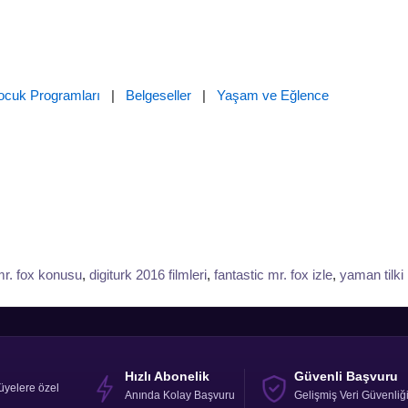
ocuk Programları
|
Belgeseller
|
Yaşam ve Eğlence
mr. fox konusu
,
digiturk 2016 filmleri
,
fantastic mr. fox izle
,
yaman tilki 
Hızlı Abonelik
Güvenli Başvuru
üyelere özel
Anında Kolay Başvuru
Gelişmiş Veri Güvenliğ