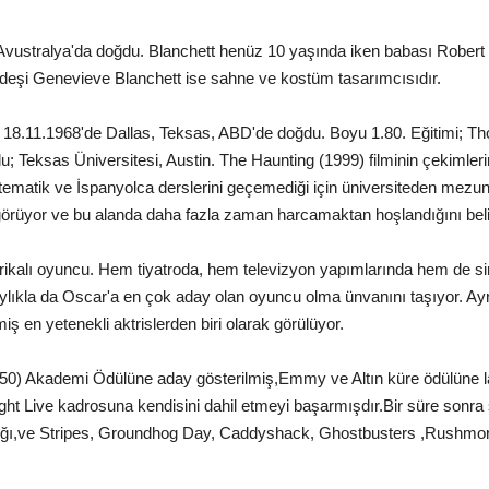
vustralya'da doğdu. Blanchett henüz 10 yaşında iken babası Robert Bl
rdeşi Genevieve Blanchett ise sahne ve kostüm tasarımcısıdır.
18.11.1968'de Dallas, Teksas, ABD'de doğdu. Boyu 1.80. Eğitimi; Tho
 Teksas Üniversitesi, Austin. The Haunting (1999) filminin çekimler
atematik ve İspanyolca derslerini geçemediği için üniversiteden mezun 
örüyor ve bu alanda daha fazla zaman harcamaktan hoşlandığını belir
kalı oyuncu. Hem tiyatroda, hem televizyon yapımlarında hem de sin
lıkla da Oscar'a en çok aday olan oyuncu olma ünvanını taşıyor. Ayrı
ş en yetenekli aktrislerden biri olarak görülüyor.
950) Akademi Ödülüne aday gösterilmiş,Emmy ve Altın küre ödülüne 
ght Live kadrosuna kendisini dahil etmeyi başarmışdır.Bir süre sonra
dığı,ve Stripes, Groundhog Day, Caddyshack, Ghostbusters ,Rushmore g