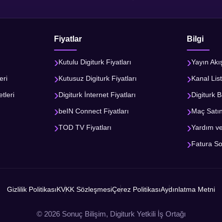
Fiyatlar
Bilgi
Kutulu Digiturk Fiyatları
Yayın Akı
eri
Kutusuz Digiturk Fiyatları
Kanal List
tleri
Digiturk İnternet Fiyatları
Digiturk B
beIN Connect Fiyatları
Maç Satı
TOD TV Fiyatları
Yardım v
Fatura S
Gizlilik Politikası
KVKK Sözleşmesi
Çerez Politikası
Aydınlatma Metni
© 2026 Sonuç Bilişim, Digiturk Yetkili İş Ortağı