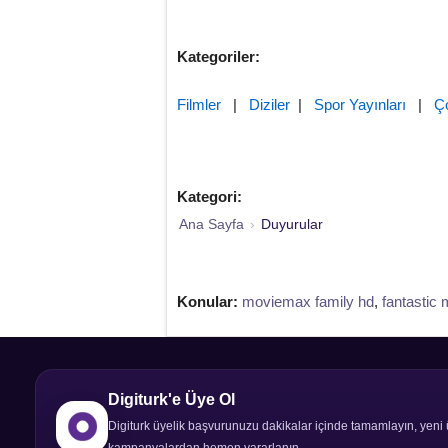
Kategoriler:
Filmler
|
Diziler
|
Spor Yayınları
|
Ç
Kategori:
Ana Sayfa
›
Duyurular
Konular:
moviemax family hd
,
fantastic 
Digiturk'e Üye Ol
Digiturk üyelik başvurunuzu dakikalar içinde tamamlayın, yeni 
kampanyalardan hemen yararlanın.