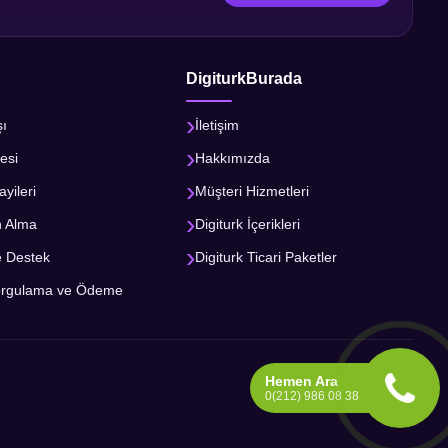
DigiturkBurada
şı
İletişim
esi
Hakkımızda
ayileri
Müşteri Hizmetleri
n Alma
Digiturk İçerikleri
e Destek
Digiturk Ticari Paketler
orgulama ve Ödeme
Hemen Ara
0(212) 986 08 38