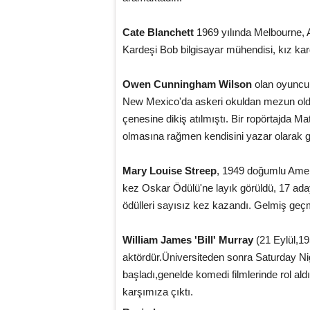
Cate Blanchett
1969 yılında Melbourne, A
Kardeşi Bob bilgisayar mühendisi, kız ka
Owen Cunningham Wilson
olan oyuncu 
New Mexico'da askeri okuldan mezun oldu;
çenesine dikiş atılmıştı. Bir ropörtajda M
olmasına rağmen kendisini yazar olarak g
Mary Louise Streep
, 1949 doğumlu Ameri
kez Oskar Ödülü'ne layık görüldü, 17 aday
ödülleri sayısız kez kazandı. Gelmiş geçmi
William James 'Bill' Murray
(21 Eylül,1
aktördür.Üniversiteden sonra Saturday Ni
başladı,genelde komedi filmlerinde rol al
karşımıza çıktı.