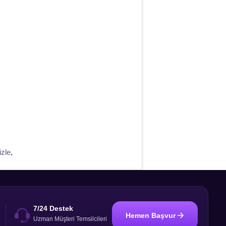
izle
,
7/24 Destek
Hemen Başvur
i
Uzman Müşteri Temsilcileri