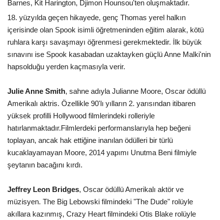
Barnes, Kit Harington, Djimon Hounsou'ten oluşmaktadır.
18. yüzyılda geçen hikayede, genç Thomas yerel halkın
içerisinde olan Spook isimli öğretmeninden eğitim alarak, kötü
ruhlara karşı savaşmayı öğrenmesi gerekmektedir. İlk büyük
sınavını ise Spook kasabadan uzaktayken güçlü Anne Malki'nin
hapsolduğu yerden kaçmasıyla verir.
Julie Anne Smith
, sahne adıyla Julianne Moore, Oscar ödüllü
Amerikalı aktris. Özellikle 90'lı yılların 2. yarısından itibaren
yüksek profilli Hollywood filmlerindeki rolleriyle
hatırlanmaktadır.Filmlerdeki performanslarıyla hep beğeni
toplayan, ancak hak ettiğine inanılan ödülleri bir türlü
kucaklayamayan Moore, 2014 yapımı Unutma Beni filmiyle
şeytanın bacağını kırdı.
Jeffrey Leon Bridges
, Oscar ödüllü Amerikalı aktör ve
müzisyen. The Big Lebowski filmindeki "The Dude" rolüyle
akıllara kazınmış, Crazy Heart filmindeki Otis Blake rolüyle