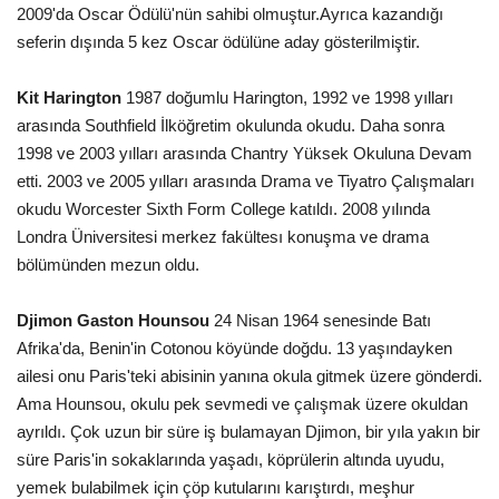
2009'da Oscar Ödülü'nün sahibi olmuştur.Ayrıca kazandığı
seferin dışında 5 kez Oscar ödülüne aday gösterilmiştir.
Kit Harington
1987 doğumlu Harington, 1992 ve 1998 yılları
arasında Southfield İlköğretim okulunda okudu. Daha sonra
1998 ve 2003 yılları arasında Chantry Yüksek Okuluna Devam
etti. 2003 ve 2005 yılları arasında Drama ve Tiyatro Çalışmaları
okudu Worcester Sixth Form College katıldı. 2008 yılında
Londra Üniversitesi merkez fakültesı konuşma ve drama
bölümünden mezun oldu.
Djimon Gaston Hounsou
24 Nisan 1964 senesinde Batı
Afrika'da, Benin'in Cotonou köyünde doğdu. 13 yaşındayken
ailesi onu Paris'teki abisinin yanına okula gitmek üzere gönderdi.
Ama Hounsou, okulu pek sevmedi ve çalışmak üzere okuldan
ayrıldı. Çok uzun bir süre iş bulamayan Djimon, bir yıla yakın bir
süre Paris'in sokaklarında yaşadı, köprülerin altında uyudu,
yemek bulabilmek için çöp kutularını karıştırdı, meşhur