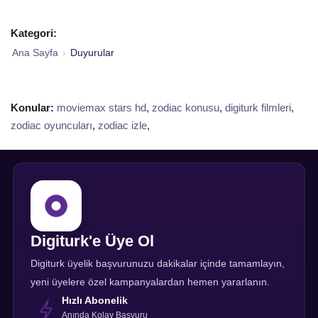
Kategori:
Ana Sayfa
›
Duyurular
Konular:
moviemax stars hd
,
zodiac konusu
,
digiturk filmleri
,
zodiac oyuncuları
,
zodiac izle
,
Digiturk'e Üye Ol
Digiturk üyelik başvurunuzu dakikalar içinde tamamlayın,
yeni üyelere özel kampanyalardan hemen yararlanın.
Hızlı Abonelik
Anında Kolay Başvuru