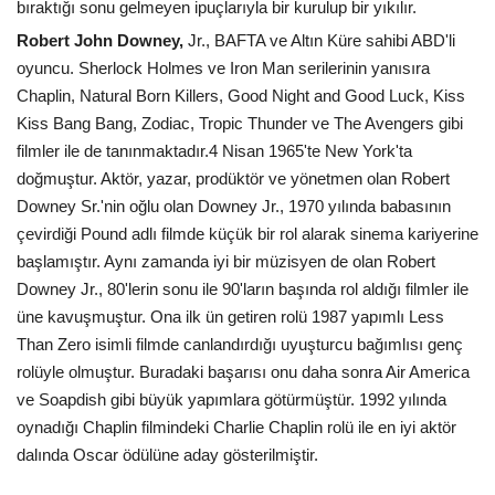
bıraktığı sonu gelmeyen ipuçlarıyla bir kurulup bir yıkılır.
Robert John Downey,
Jr., BAFTA ve Altın Küre sahibi ABD'li
oyuncu. Sherlock Holmes ve Iron Man serilerinin yanısıra
Chaplin, Natural Born Killers, Good Night and Good Luck, Kiss
Kiss Bang Bang, Zodiac, Tropic Thunder ve The Avengers gibi
filmler ile de tanınmaktadır.4 Nisan 1965'te New York'ta
doğmuştur. Aktör, yazar, prodüktör ve yönetmen olan Robert
Downey Sr.'nin oğlu olan Downey Jr., 1970 yılında babasının
çevirdiği Pound adlı filmde küçük bir rol alarak sinema kariyerine
başlamıştır. Aynı zamanda iyi bir müzisyen de olan Robert
Downey Jr., 80'lerin sonu ile 90'ların başında rol aldığı filmler ile
üne kavuşmuştur. Ona ilk ün getiren rolü 1987 yapımlı Less
Than Zero isimli filmde canlandırdığı uyuşturcu bağımlısı genç
rolüyle olmuştur. Buradaki başarısı onu daha sonra Air America
ve Soapdish gibi büyük yapımlara götürmüştür. 1992 yılında
oynadığı Chaplin filmindeki Charlie Chaplin rolü ile en iyi aktör
dalında Oscar ödülüne aday gösterilmiştir.