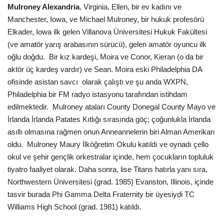
Mulroney Alexandria
, Virginia, Ellen, bir ev kadını ve
Manchester, Iowa, ve Michael Mulroney, bir hukuk profesörü
Elkader, Iowa ilk gelen Villanova Üniversitesi Hukuk Fakültesi
(ve amatör yarış arabasının sürücü), gelen amatör oyuncu ilk
oğlu doğdu. Bir kız kardeşi, Moira ve Conor, Kieran (o da bir
aktör üç kardeş vardır) ve Sean. Moira eski Philadelphia DA
ofisinde asistan savcı olarak çalıştı ve şu anda WXPN,
Philadelphia bir FM radyo istasyonu tarafından istihdam
edilmektedir. Mulroney ataları County Donegal County Mayo ve
İrlanda İrlanda Patates Kıtlığı sırasında göç; çoğunlukla İrlanda
asıllı olmasına rağmen onun Anneannelerin biri Alman Amerikan
oldu. Mulroney Maury İlköğretim Okulu katıldı ve oynadı çello
okul ve şehir gençlik orkestralar içinde, hem çocukların topluluk
tiyatro faaliyet olarak. Daha sonra, lise Titans hatırla yanı sıra,
Northwestern Üniversitesi (grad. 1985) Evanston, Illinois, içinde
tasvir burada Phi Gamma Delta Fraternity bir üyesiydi TC
Williams High School (grad. 1981) katıldı.