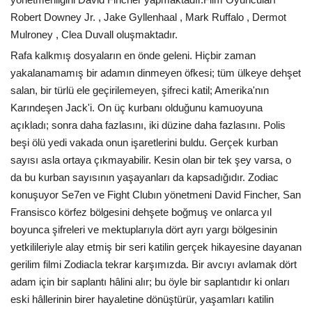
Robert Downey Jr. , Jake Gyllenhaal , Mark Ruffalo , Dermot
Mulroney , Clea Duvall oluşmaktadır.
Rafa kalkmış dosyaların en önde geleni. Hiçbir zaman
yakalanamamış bir adamın dinmeyen öfkesi; tüm ülkeye dehşet
salan, bir türlü ele geçirilemeyen, şifreci katil; Amerika'nın
Karındeşen Jack'i. On üç kurbanı olduğunu kamuoyuna
açıkladı; sonra daha fazlasını, iki düzine daha fazlasını. Polis
beşi ölü yedi vakada onun işaretlerini buldu. Gerçek kurban
sayısı asla ortaya çıkmayabilir. Kesin olan bir tek şey varsa, o
da bu kurban sayısının yaşayanları da kapsadığıdır. Zodiac
konuşuyor Se7en ve Fight Clubın yönetmeni David Fincher, San
Fransisco körfez bölgesini dehşete boğmuş ve onlarca yıl
boyunca şifreleri ve mektuplarıyla dört ayrı yargı bölgesinin
yetkilileriyle alay etmiş bir seri katilin gerçek hikayesine dayanan
gerilim filmi Zodiacla tekrar karşımızda. Bir avcıyı avlamak dört
adam için bir saplantı hâlini alır; bu öyle bir saplantıdır ki onları
eski hâllerinin birer hayaletine dönüştürür, yaşamları katilin