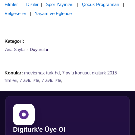
Filmler
|
Diziler
|
Spor Yayınları
|
Çocuk Programları
|
Belgeseller
|
Yaşam ve Eğlence
Kategori:
Ana Sayfa
›
Duyurular
Konular:
moviemax turk hd
,
7 avlu konusu
,
digiturk 2015
filmleri
,
7 avlu izle
,
7 avlu izle
,
Digiturk'e Üye Ol