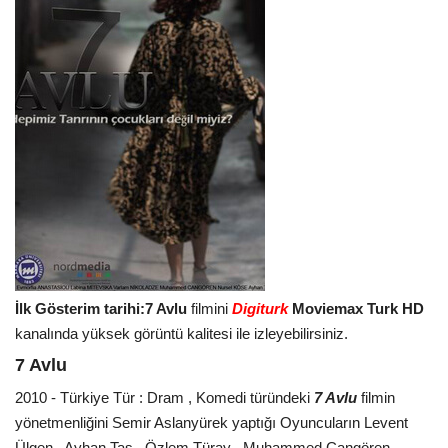
İlk Gösterim tarihi:7 Avlu
filmini
Digiturk
Moviemax Turk HD
kanalında yüksek görüntü kalitesi ile izleyebilirsiniz.
7 Avlu
2010 - Türkiye Tür : Dram , Komedi türündeki
7 Avlu
filmin
yönetmenliğini Semir Aslanyürek yaptığı Oyuncuların Levent
Ülgen , Ayhan Taş , Özlem Türay , Muhammed Cangören ,