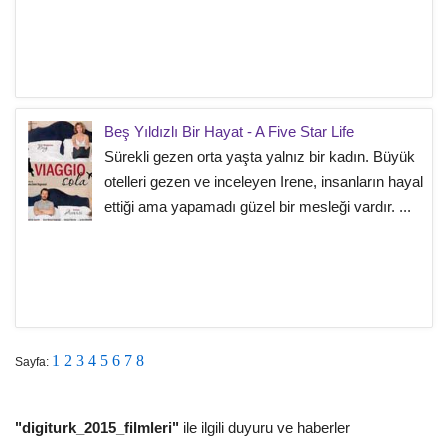
Beş Yıldızlı Bir Hayat - A Five Star Life
Sürekli gezen orta yaşta yalnız bir kadın. Büyük
otelleri gezen ve inceleyen Irene, insanların hayal
ettiği ama yapamadı güzel bir mesleği vardır. ...
1
2
3
4
5
6
7
8
Sayfa:
"digiturk_2015_filmleri"
ile ilgili duyuru ve haberler