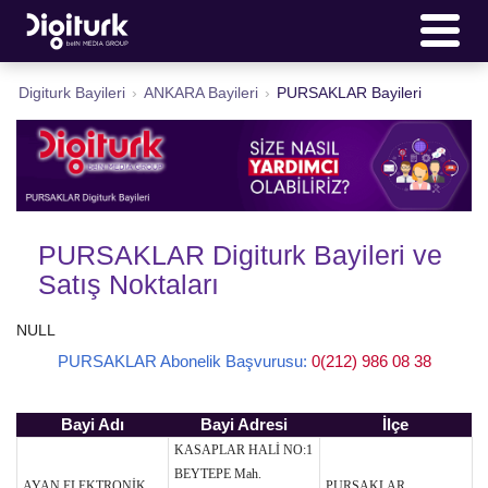
Digiturk Bayileri
›
ANKARA Bayileri
›
PURSAKLAR Bayileri
PURSAKLAR Digiturk Bayileri ve
Satış Noktaları
NULL
PURSAKLAR Abonelik Başvurusu:
0(212) 986 08 38
Bayi Adı
Bayi Adresi
İlçe
KASAPLAR HALİ NO:1
BEYTEPE Mah.
AYAN ELEKTRONİK
PURSAKLAR