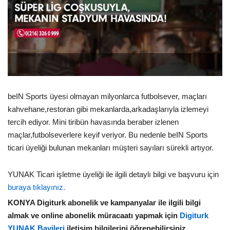
beIN Sports üyesi olmayan milyonlarca futbolsever, maçları
kahvehane,restoran gibi mekanlarda,arkadaşlarıyla izlemeyi
tercih ediyor. Mini tiribün havasında beraber izlenen
maçlar,futbolseverlere keyif veriyor. Bu nedenle beIN Sports
ticari üyeliği bulunan mekanları müşteri sayıları sürekli artıyor.
YUNAK Ticari işletme üyeliği ile ilgili detaylı bilgi ve başvuru için
buraya tıklayınız.
KONYA Digiturk abonelik ve kampanyalar ile ilgili bilgi
almak ve online abonelik müracaatı yapmak için
Digiturk
YUNAK Bayileri
iletişim bilgilerini öğrenebilirsiniz.