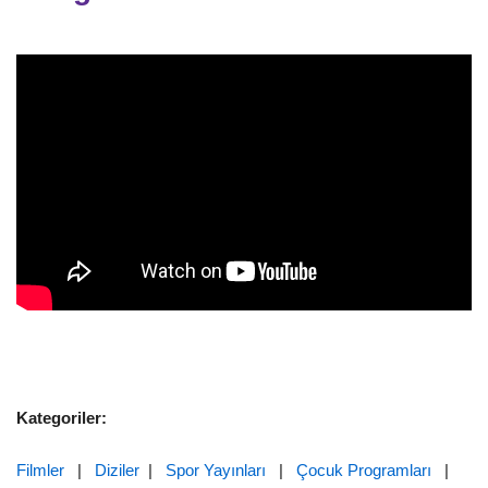
Kategoriler:
Filmler
|
Diziler
|
Spor Yayınları
|
Çocuk Programları
|