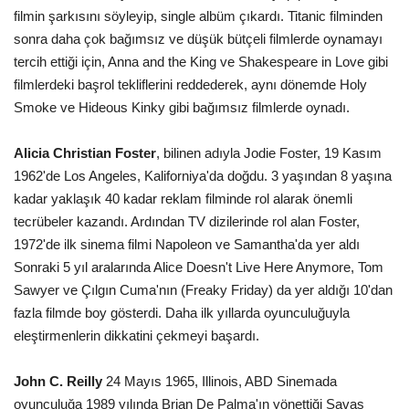
filmin şarkısını söyleyip, single albüm çıkardı. Titanic filminden
sonra daha çok bağımsız ve düşük bütçeli filmlerde oynamayı
tercih ettiği için, Anna and the King ve Shakespeare in Love gibi
filmlerdeki başrol tekliflerini reddederek, aynı dönemde Holy
Smoke ve Hideous Kinky gibi bağımsız filmlerde oynadı.
Alicia Christian Foster
, bilinen adıyla Jodie Foster, 19 Kasım
1962'de Los Angeles, Kaliforniya'da doğdu. 3 yaşından 8 yaşına
kadar yaklaşık 40 kadar reklam filminde rol alarak önemli
tecrübeler kazandı. Ardından TV dizilerinde rol alan Foster,
1972'de ilk sinema filmi Napoleon ve Samantha'da yer aldı
Sonraki 5 yıl aralarında Alice Doesn't Live Here Anymore, Tom
Sawyer ve Çılgın Cuma'nın (Freaky Friday) da yer aldığı 10'dan
fazla filmde boy gösterdi. Daha ilk yıllarda oyunculuğuyla
eleştirmenlerin dikkatini çekmeyi başardı.
John C. Reilly
24 Mayıs 1965, Illinois, ABD Sinemada
oyunculuğa 1989 yılında Brian De Palma'ın yönettiği Savaş