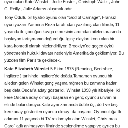
oyuncuları Kate Winslet , Jodie Foster , Christoph Waltz , John
C. Reilly , Julie Adams oluşmaktadır.
Tony Ödüllü bir tiyatro oyunu olan "God of Carnage", Fransız
oyun yazarı Yasmina Reza tarafından yazılmış olan filmde, 11
yaşında iki çocuğun kavga etmesinin ardından aileleri arasında
başlayan tartışmanın doğurduğu ilginç olayları konu alan bir
kara-komedi olarak nitelendiriliyor. Brooklyn'de geçen öykü,
yönetmenin hukuki davası nedeniyle Amerika'da çekilemiyor. Bu
yüzden film Paris'te çekilecek.
Kate Elizabeth Winslet
5 Ekim 1975 (Reading, Berkshire,
İngiltere ) tarihinde İngiltere'de doğdu.Tamamen oyuncu bir
aileden gelen Winslet genç yaşına rağmen bu zamana kadar
beş defa Oscar'a aday gösterildi. Winslet 1998 yılı itibariyle, iki
kere Oscara aday olmayı başaran en genç oyuncu ünvanını
elinde bulunduruyor.Kate aynı zamanda ödüle üç, dört ve beş
kere aday gösterilen oyuncu olmayı da başardı. Oyunculuğa ilk
adımını 11 yaşında bi TV reklamıyla atan Winslet, Christmas
Carol' adlı animasyon filminde seslendirme yapıp ve ayrıca bu