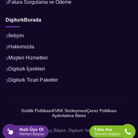
Fatura Sorgulama ve Ödeme
DigiturkBurada
İletişim
Hakkımızda
Müşteri Hizmetleri
Digiturk İçerikleri
Digiturk Ticari Paketler
Gizlilik Politikası
KVKK Sözleşmesi
Çerez Politikası
Aydınlatma Metni
Hızlı Üye Ol
Tıkla Ara
© 2026 Sonuç Bilişim, Digiturk Yetkili İş Ortağı
Hemen Başvur
Temsilci Bağlan