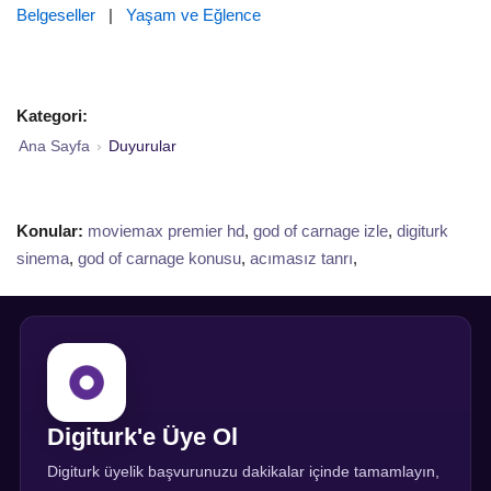
Belgeseller
|
Yaşam ve Eğlence
Kategori:
Ana Sayfa
›
Duyurular
Konular:
moviemax premier hd
,
god of carnage izle
,
digiturk
sinema
,
god of carnage konusu
,
acımasız tanrı
,
Digiturk'e Üye Ol
Digiturk üyelik başvurunuzu dakikalar içinde tamamlayın,