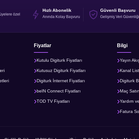
Hızlı Abonelik
Güvenli Başvuru
üyelere özel
Anında Kolay Başvuru
Gelişmiş Veri Güvenliğ
Fiyatlar
Bilgi
Kutulu Digiturk Fiyatları
Yayın Akı
eri
Kutusuz Digiturk Fiyatları
Kanal List
tleri
Digiturk İnternet Fiyatları
Digiturk B
beIN Connect Fiyatları
Maç Satı
TOD TV Fiyatları
Yardım v
Fatura S