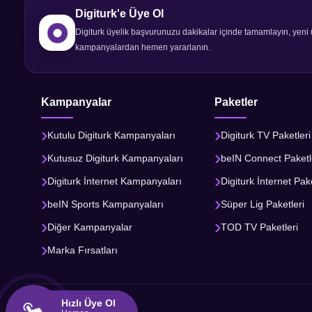
Digiturk'e Üye Ol
Digiturk üyelik başvurunuzu dakikalar içinde tamamlayın, yeni 
kampanyalardan hemen yararlanın.
Kampanyalar
Paketler
Kutulu Digiturk Kampanyaları
Digiturk TV Paketleri
Kutusuz Digiturk Kampanyaları
beIN Connect Paketl
Digiturk İnternet Kampanyaları
Digiturk İnternet Pake
beIN Sports Kampanyaları
Süper Lig Paketleri
Diğer Kampanyalar
TOD TV Paketleri
Marka Fırsatları
Hızlı Üye Ol