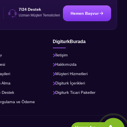
7/24 Destek
Hemen Başvur
i
Uzman Müşteri Temsilcileri
DigiturkBurada
şı
İletişim
esi
Hakkımızda
ayileri
Müşteri Hizmetleri
n Alma
Digiturk İçerikleri
e Destek
Digiturk Ticari Paketler
orgulama ve Ödeme