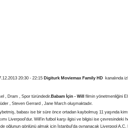
.12.2013 20:30 - 22:15
Digiturk Moviemax Family HD
kanalında izl
esel , Dram , Spor türündedir.
Babam İçin - Will
filmin yönetmenliğini E
üder , Steven Gerrard , Jane March oluşmaktadır.
betmiş, babası ise bir süre önce ortadan kaybolmuş 11 yaşında kims
kımı Liverpool'dur. Will'in futbol karşı ilgisi ve bilgisi ise çevresindek
 de oğlunun gönlünü almak için İstanbul'da oynanacak Liverpool A.C. 