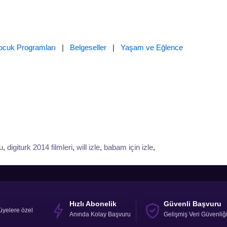
ocuk Programları
|
Belgeseller
|
Yaşam ve Eğlence
u
,
digiturk 2014 filmleri
,
will izle
,
babam için izle
,
Hızlı Abonelik
Güvenli Başvuru
üyelere özel
Anında Kolay Başvuru
Gelişmiş Veri Güvenliğ