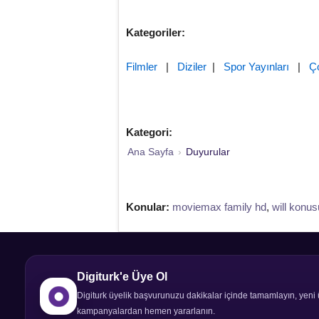
Kategoriler:
Filmler
|
Diziler
|
Spor Yayınları
|
Ç
Kategori:
Ana Sayfa
›
Duyurular
Konular:
moviemax family hd
,
will konus
Digiturk'e Üye Ol
Digiturk üyelik başvurunuzu dakikalar içinde tamamlayın, yeni 
kampanyalardan hemen yararlanın.