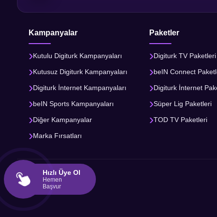
Kampanyalar
Paketler
Kutulu Digiturk Kampanyaları
Digiturk TV Paketleri
Kutusuz Digiturk Kampanyaları
beIN Connect Paketl
Digiturk İnternet Kampanyaları
Digiturk İnternet Pake
beIN Sports Kampanyaları
Süper Lig Paketleri
Diğer Kampanyalar
TOD TV Paketleri
Marka Fırsatları
Hızlı Üye Ol
Hemen
Başvur