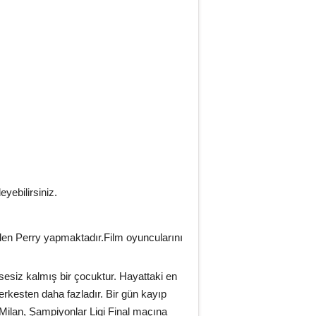
eyebilirsiniz.
llen Perry yapmaktadır.Film oyuncularını
esiz kalmış bir çocuktur. Hayattaki en
i herkesten daha fazladır. Bir gün kayıp
Milan, Şampiyonlar Ligi Final maçına