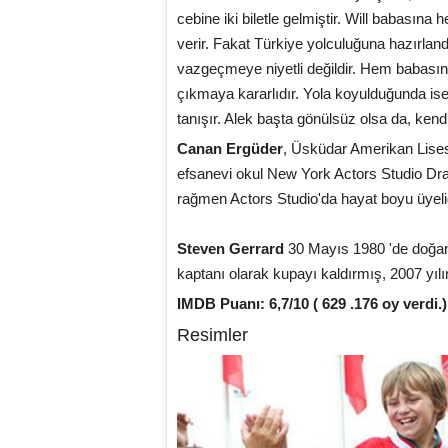
cebine iki biletle gelmiştir. Will babası
verir. Fakat Türkiye yolculuğuna hazırlandı
vazgeçmeye niyetli değildir. Hem babasın
çıkmaya kararlıdır. Yola koyulduğunda ise
tanışır. Alek başta gönülsüz olsa da, kendi
Canan Ergüder
, Üsküdar Amerikan Lises
efsanevi okul New York Actors Studio Dr
rağmen Actors Studio'da hayat boyu üyel
Steven Gerrard
30 Mayıs 1980 'de doğan L
kaptanı olarak kupayı kaldırmış, 2007 yılı
IMDB Puanı: 6,7/10 ( 629 .176 oy verdi.)
Resimler