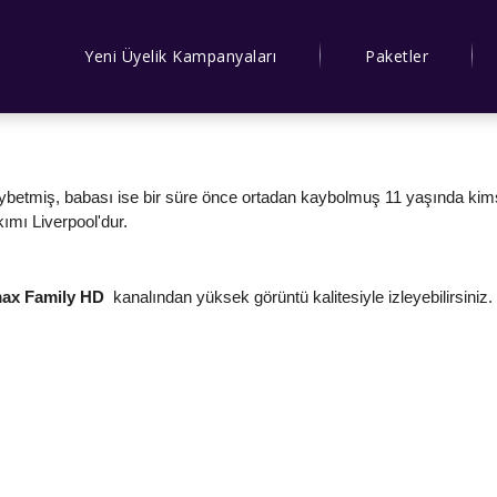
Yeni Üyelik Kampanyaları
Paketler
betmiş, babası ise bir süre önce ortadan kaybolmuş 11 yaşında kims
akımı Liverpool'dur.
max Family HD
kanalından yüksek görüntü kalitesiyle izleyebilirsiniz.