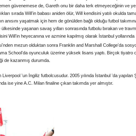
na hemen güvenemese de, Gareth onu bir daha terk etmeyeceğinin ve ye
kları sırada Will'in babası aniden ölür, Will kendisini yatılı okulda t
ın anısını yaşatmak için hem de gönülden bağlı olduğu futbol takımın
 ülkesinde yaşanan savaş yılları sonrasında futbolu bırakan ve travma
sini Will'in heyecanına ve azmine kapılmış olarak İstanbul yollarında b
i'nden mezun olduktan sonra Franklin and Marshall College'da sosyol
ama School'da oyunculuk üzerine yüksek lisans yaptı. Birçok tiyatr
iği de kazanmış durumda.
iverpool 'un İngiliz futbolcusudur. 2005 yılında İstanbul 'da yapılan Ş
nda ise yine A.C. Milan finaline çıkan takımda yer almıştır.