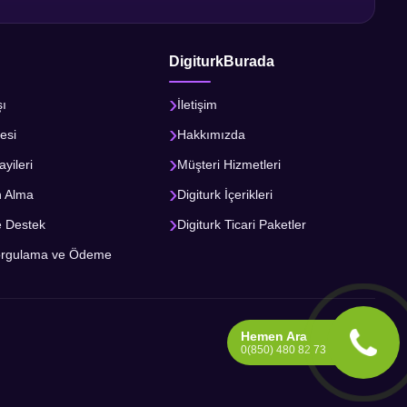
DigiturkBurada
şı
İletişim
esi
Hakkımızda
ayileri
Müşteri Hizmetleri
n Alma
Digiturk İçerikleri
e Destek
Digiturk Ticari Paketler
orgulama ve Ödeme
Hemen Ara
0(850) 480 82 73