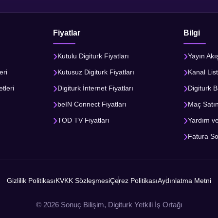
Fiyatlar
Bilgi
Kutulu Digiturk Fiyatları
Yayın Akı
eri
Kutusuz Digiturk Fiyatları
Kanal List
tleri
Digiturk İnternet Fiyatları
Digiturk B
beIN Connect Fiyatları
Maç Satı
TOD TV Fiyatları
Yardım v
Fatura S
Gizlilik Politikası
KVKK Sözleşmesi
Çerez Politikası
Aydınlatma Metni
© 2026 Sonuç Bilişim, Digiturk Yetkili İş Ortağı