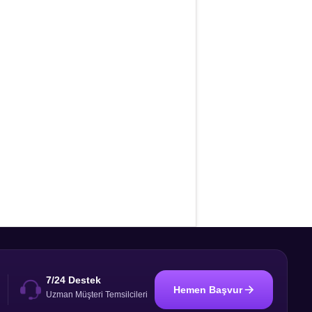
7/24 Destek
Hemen Başvur
i
Uzman Müşteri Temsilcileri