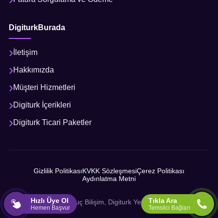
DigiturkBurada
İletişim
Hakkımızda
Müşteri Hizmetleri
Digiturk İçerikleri
Digiturk Ticari Paketler
Gizlilik Politikası
KVKK Sözleşmesi
Çerez Politikası
Aydınlatma Metni
Hızlı Üye Ol
Tıkla Ara
© 2026 Sonuç Bilişim, Digiturk Yetkili İş Ortağı
Hemen Başvur
Temsilci Bağlan