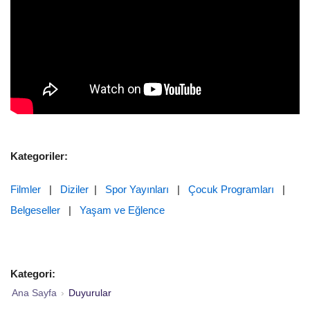
Kategoriler:
Filmler
|
Diziler
|
Spor Yayınları
|
Çocuk Programları
|
Belgeseller
|
Yaşam ve Eğlence
Kategori:
Ana Sayfa
›
Duyurular