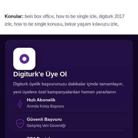
Konular:
bein box office
,
how to be single izle
,
digiturk 2017
izle
,
how to be single konusu
,
bekar yaşam kılavuzu izle
,
Digiturk'e Üye Ol
Digiturk üyelik başvurunuzu dakikalar içinde tamamlayın,
yeni üyelere özel kampanyalardan hemen yararlanın.
Hızlı Abonelik
Anında Kolay Başvuru
Güvenli Başvuru
Gelişmiş Veri Güvenliği