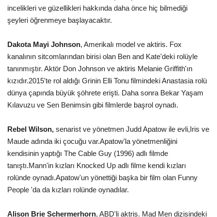
incelikleri ve güzellikleri hakkında daha önce hiç bilmediği
şeyleri öğrenmeye başlayacaktır.
Dakota Mayi Johnson
, Amerikalı model ve aktiris. Fox
kanalının sitcomlarından birisi olan Ben and Kate'deki rolüyle
tanınmıştır. Aktör Don Johnson ve aktiris Melanie Griffith'ın
kızıdır.2015'te rol aldığı Grinin Elli Tonu filmindeki Anastasia rolü
dünya çapında büyük şöhrete erişti. Daha sonra Bekar Yaşam
Kılavuzu ve Sen Benimsin gibi filmlerde başrol oynadı.
Rebel Wilson,
senarist ve yönetmen Judd Apatow ile evli,Iris ve
Maude adında iki çocuğu var.Apatow'la yönetmenliğini
kendisinin yaptığı The Cable Guy (1996) adlı filmde
tanıştı.Mann'in kızları Knocked Up adlı filme kendi kızları
rolünde oynadı.Apatow'un yönettiği başka bir film olan Funny
People 'da da kızları rolünde oynadılar.
Alison Brie Schermerhorn
, ABD'li aktris. Mad Men dizisindeki