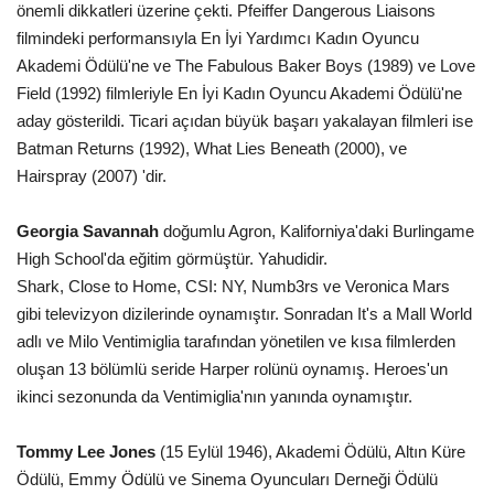
önemli dikkatleri üzerine çekti. Pfeiffer Dangerous Liaisons
filmindeki performansıyla En İyi Yardımcı Kadın Oyuncu
Akademi Ödülü'ne ve The Fabulous Baker Boys (1989) ve Love
Field (1992) filmleriyle En İyi Kadın Oyuncu Akademi Ödülü'ne
aday gösterildi. Ticari açıdan büyük başarı yakalayan filmleri ise
Batman Returns (1992), What Lies Beneath (2000), ve
Hairspray (2007) 'dir.
Georgia Savannah
doğumlu Agron, Kaliforniya'daki Burlingame
High School'da eğitim görmüştür. Yahudidir.
Shark, Close to Home, CSI: NY, Numb3rs ve Veronica Mars
gibi televizyon dizilerinde oynamıştır. Sonradan It's a Mall World
adlı ve Milo Ventimiglia tarafından yönetilen ve kısa filmlerden
oluşan 13 bölümlü seride Harper rolünü oynamış. Heroes'un
ikinci sezonunda da Ventimiglia'nın yanında oynamıştır.
Tommy Lee Jones
(15 Eylül 1946), Akademi Ödülü, Altın Küre
Ödülü, Emmy Ödülü ve Sinema Oyuncuları Derneği Ödülü