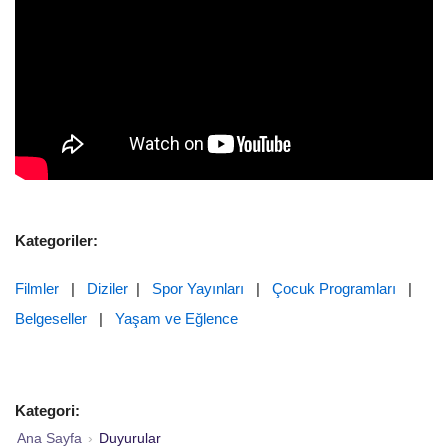
Kategoriler:
Filmler
|
Diziler
|
Spor Yayınları
|
Çocuk Programları
|
Belgeseller
|
Yaşam ve Eğlence
Kategori:
Ana Sayfa
›
Duyurular