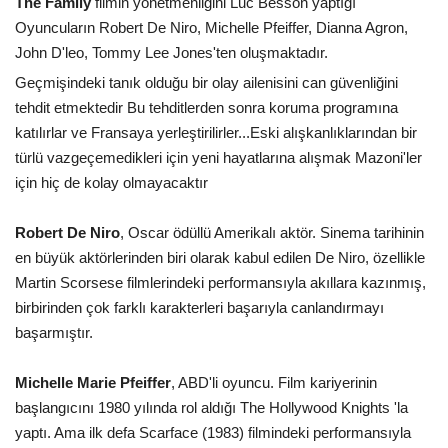
The Family
filmin yönetmenliğini Luc Besson yaptığı
Oyuncuların Robert De Niro, Michelle Pfeiffer, Dianna Agron,
John D'leo, Tommy Lee Jones'ten oluşmaktadır.
Geçmişindeki tanık olduğu bir olay ailenisini can güvenliğini
tehdit etmektedir Bu tehditlerden sonra koruma programına
katılırlar ve Fransaya yerleştirilirler...Eski alışkanlıklarından bir
türlü vazgeçemedikleri için yeni hayatlarına alışmak Mazoni'ler
için hiç de kolay olmayacaktır
Robert De Niro
, Oscar ödüllü Amerikalı aktör. Sinema tarihinin
en büyük aktörlerinden biri olarak kabul edilen De Niro, özellikle
Martin Scorsese filmlerindeki performansıyla akıllara kazınmış,
birbirinden çok farklı karakterleri başarıyla canlandırmayı
başarmıştır.
Michelle Marie Pfeiffer
, ABD'li oyuncu. Film kariyerinin
başlangıcını 1980 yılında rol aldığı The Hollywood Knights 'la
yaptı. Ama ilk defa Scarface (1983) filmindeki performansıyla