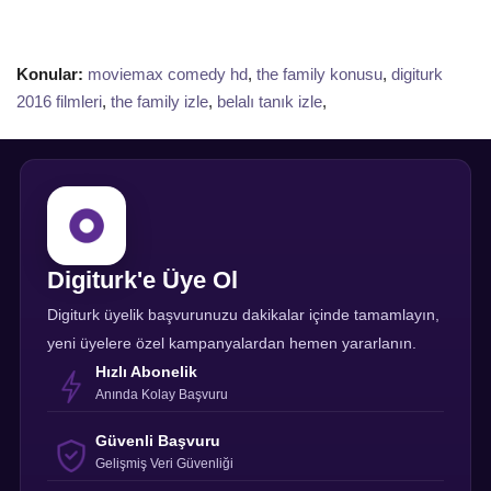
Konular:
moviemax comedy hd
,
the family konusu
,
digiturk
2016 filmleri
,
the family izle
,
belalı tanık izle
,
Digiturk'e Üye Ol
Digiturk üyelik başvurunuzu dakikalar içinde tamamlayın,
yeni üyelere özel kampanyalardan hemen yararlanın.
Hızlı Abonelik
Anında Kolay Başvuru
Güvenli Başvuru
Gelişmiş Veri Güvenliği